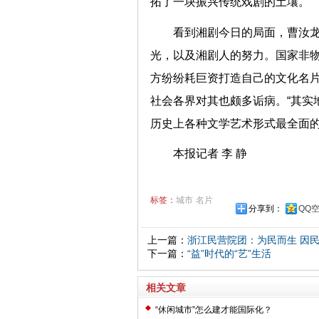
拓了一块振兴传统戏剧的土壤。
看到湘剧今日的局面，曹汝
光，以及湘剧人的努力。国家非
方纷纷耗巨资打造自己的文化名
社会各界对其也颇多诟病。“其实
历史上各种文学艺术形式最全面的
本报记者 李 静
标签：
城市
名片
分享到：
QQ
上一篇：
浙江民营院团：为民而生 因
下一篇：
“益”时代的“艺”生活
相关文章
“休闲城市”怎么建才能国际化？