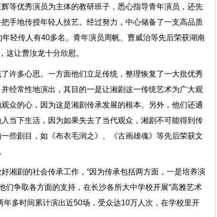
汪辉等优秀演员为主体的教研班子，悉心指导青年演员，还先
手把手地传授年轻人技艺。经过努力，中心储备了一支高品质
的年轻传人有40多名。青年演员周帆、曹威治等先后荣获湖南
奖，这让曹汝龙十分欣慰。
花了许多心思。一方面他们立足传统，整理恢复了一大批优秀
，并经常性地演出，其目的一是让湘剧这一传统艺术为广大观
地观众的心，因为这是湘剧传承发展的根本。另外，他们还通
融入当下生活，因为如果失去了当代观众，湘剧不可能得到传
的一些剧目，如《布衣毛润之》、《古画雄魂》等先后荣获文
。
好湘剧的社会传承工作，“因为传承包括两方面，一是培养演
年，他们争取各方面的支持，在长沙各所大中学校开展“高雅艺术
两年多时间累计演出近50场，受众达10万人次，在学校里开