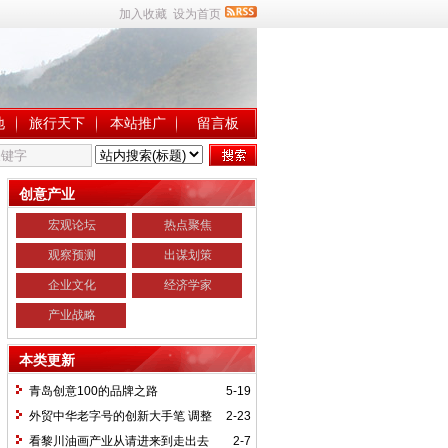
加入收藏
设为首页
地
旅行天下
本站推广
留言板
创意产业
宏观论坛
热点聚焦
观察预测
出谋划策
企业文化
经济学家
产业战略
本类更新
青岛创意100的品牌之路
5-19
外贸中华老字号的创新大手笔 调整
2-23
产业定位高端
看黎川油画产业从请进来到走出去
2-7