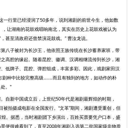
这一行里已经浸润了50多年，说到湘剧的前世今生，他如数
》，让湖南的花鼓戏唱响南北，其实在历史上花鼓戏被认为
雪’，甚至清政府还曾禁演花鼓戏。” 曹汝龙说。
璋第八子被封为长沙王，他依照王族传统在长沙蓄养家班，带
腔之高腔的缘起。随着昆腔、徽调、汉调相继流传到长沙，湘
腔、低牌子、昆腔、弹腔组成，丰富多彩。因此，戏剧家田汉
方剧种中比较完整高级……而且有独到的地方，如动作的朴
处。”
。自新中国成立后，上世纪50年代是湘剧最辉煌的时期，
目被拍摄成电影在全国发行。“文革”期间，湘剧遭受重创，但
辉煌。据悉，当时湘剧团下乡演出，百姓买票要凭户口本，盛
景便很难看到了，直至2008年湘剧入选第二批国家级非物质