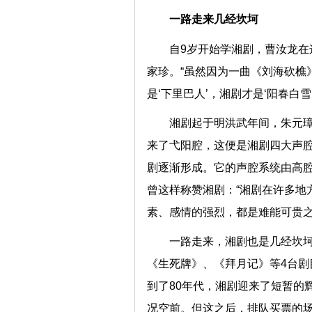
一路走来几经坎坷
自9岁开始学湘剧，曹汝龙在
家珍。“虽然因为一曲《刘海砍樵
是‘下里巴人’，湘剧才是‘阳春白
湘剧起于明洪武年间，朱元
来了弋阳腔，这便是湘剧四大声
剧逐渐形成。它的声腔系统由高
曾这样称赞湘剧：“湘剧在许多地
素、感情的强烈，都是难能可贵之
一路走来，湘剧也是几经坎坷
《生死牌》、《拜月记》等4台剧
到了80年代，湘剧迎来了短暂的
况空前。但这之后，排队买票的场