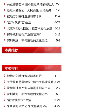
商业需要艺术 但不愿做单纯的赞助人
2-3
浙江民营院团：为民而生 因民而兴
1-8
把地方剧种打造成城市名片
11-9
“益”时代的“艺”生活
6-21
北京尚8文化园区：把艺术文化放进
5-12
生活
探寻成都文化产业新“蓝海”
5-11
深圳观念：朝气蓬勃的文化记忆
5-9
本类推荐
本类排行
把地方剧种打造成城市名片
11-9
关于提高慈善组织公信力文化建设对
3-24
策的探讨
看黎川油画产业从请进来到走出去
2-7
深圳观念：朝气蓬勃的文化记忆
5-9
“益”时代的“艺”生活
6-21
采矿就是采文化 采文化就是采矿
4-27