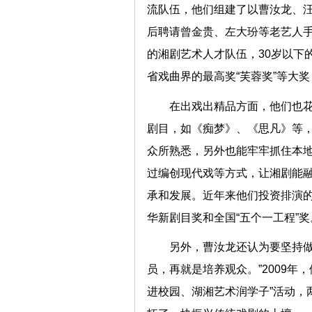
流队伍，他们组建了以曹汝龙、
后聘请曾金贵、左大玢等老艺人
的湘剧艺术人才队伍，30岁以下
省戏曲界的最高奖“芙蓉奖”等大
在出戏出精品方面，他们也
剧目，如《痴梦》、《思凡》等
众所熟悉，另外也能牢牢抓住本
过编创现代戏等方式，让湘剧能
承和发展。近年来他们投资排演
华新剧目奖和全国“五个一工程”奖
另外，曹汝龙还认为要坚持做
员，再就是培养观众。”2009
进校园、湖湘艺术润学子”活动，