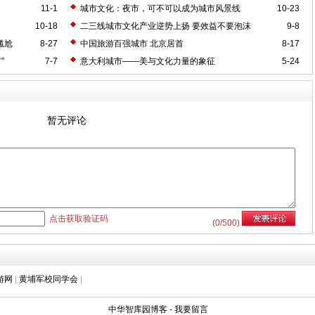
11-1
城市文化：夜市，可不可以成为城市风景线
10-23
？
10-18
二三线城市文化产业逆势上扬 要效益不要泡沫
9-8
尴尬
8-27
中国旅游百强城市 北京居首
8-17
”
7-7
意大利城市——美与文化力量的象征
5-24
暂无评论
点击获取验证码
(
0
/500)
游网
|
黄埔军校同学会
|
中华智库园博客
-
我要留言