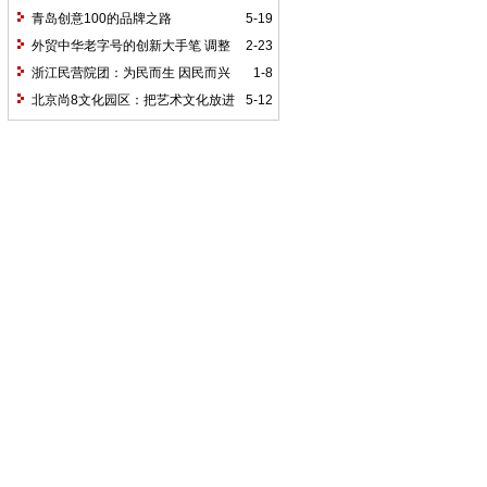
青岛创意100的品牌之路
5-19
外贸中华老字号的创新大手笔 调整
2-23
产业定位高端
浙江民营院团：为民而生 因民而兴
1-8
北京尚8文化园区：把艺术文化放进
5-12
生活