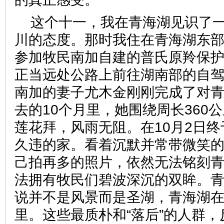
这个十一，我在青海湖见识了
川的态度。那时我住在青海湖东
参加牧民南加自建的普氏原羚保
正当远处公路上前往湖南部的自
南加的妻子尤木金刚刚完成了对
去的10个月里，她围绕周长360
莲花拜，风雨无阻。在10月2日
久违的家。看着沉默并常带微笑
己拍再多的照片，依然无法铭刻
法拥有牧民们碧波深沉的双眸。
说并不是风景而是圣湖，青海湖
里。这些最质朴和“落后”的人群