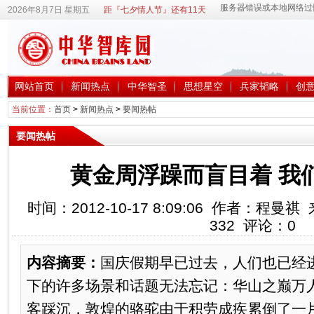
2026年8月7日 星期五
距『七夕情人节』还有11天
网站首页
新闻热点
中华智圣
思想星空
兵家韬略
创
当前位置：
首页
>
新闻热点
>
要闻热帖
要闻热帖
黄金周浮躁而盲目着 我们
时间：2012-10-17 8:09:06 作者：程
332
评论：
0
内容摘要：
国庆假期早已过去，人们也已经
下的许多场景和话题无法忘记：华山之巅万
客踩沉，敦煌的骆驼由于积劳成疾累倒了一