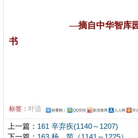
—摘自中华智库
书
标签：
叶适
分享到：
QQ空间
新浪微博
人人网
开
上一篇：
161 辛弃疾(1140～1207)
下一篇：
163 杨 简（1141～1225）