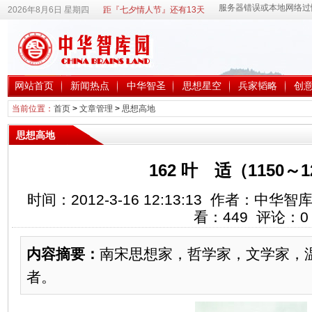
2026年8月6日 星期四
距『七夕情人节』还有13天
网站首页
新闻热点
中华智圣
思想星空
兵家韬略
创
当前位置：
首页
>
文章管理
>
思想高地
思想高地
162 叶 适（1150～1
时间：2012-3-16 12:13:13 作者：中
看：
449
评论：
0
内容摘要：
南宋思想家，哲学家，文学家，
者。