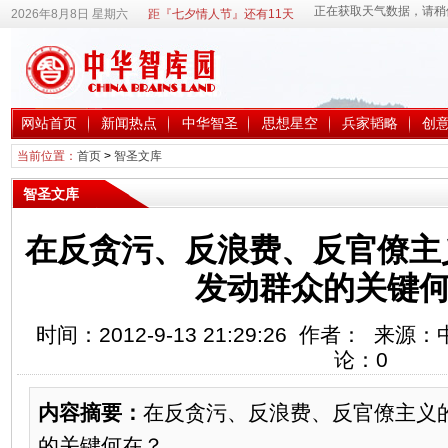
2026年8月8日 星期六
距『七夕情人节』还有11天
网站首页
新闻热点
中华智圣
思想星空
兵家韬略
创
当前位置：
首页
>
智圣文库
智圣文库
在反贪污、反浪费、反官僚主
发动群众的关键何
时间：2012-9-13 21:29:26 作者： 
论：
0
内容摘要：
在反贪污、反浪费、反官僚主义
的关键何在？