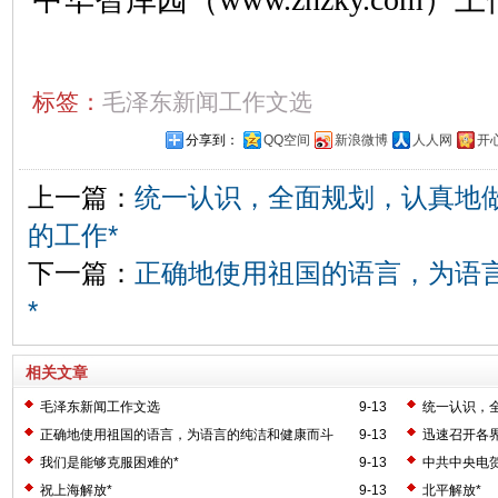
标签：
毛泽东新闻工作文选
分享到：
QQ空间
新浪微博
人人网
开
上一篇：
统一认识，全面规划，认真地
的工作*
下一篇：
正确地使用祖国的语言，为语
*
相关文章
毛泽东新闻工作文选
9-13
统一认识，
业的工作*
正确地使用祖国的语言，为语言的纯洁和健康而斗
9-13
迅速召开各
争！*
我们是能够克服困难的*
9-13
中共中央电
祝上海解放*
9-13
北平解放*