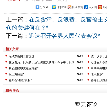
分享到：
QQ空间
新浪微博
人人网
开
上一篇：
在反贪污、反浪费、反官僚主
众的关键何在？*
下一篇：
迅速召开各界人民代表会议*
相关文章
毛泽东新闻工作文选
9-13
统一认识，
业的工作*
在反贪污、反浪费、反官僚主义的伟大斗争中，发动
9-13
迅速召开各
群众的关键何在？*
我们是能够克服困难的*
9-13
中共中央电
祝上海解放*
9-13
北平解放*
蒋介石“引退”真相*
9-13
蒋介石政府正
相关评论
暂无评论