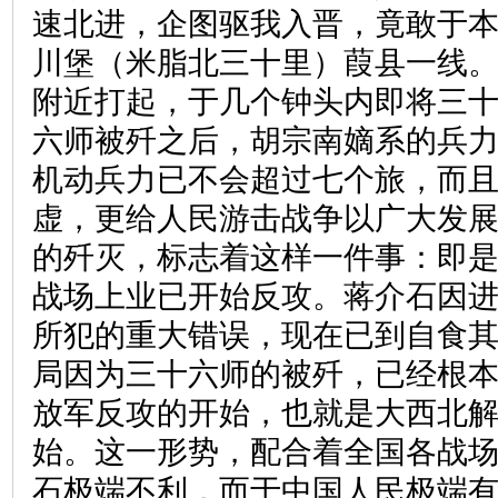
速北进，企图驱我入晋，竟敢于
川堡（米脂北三十里）葭县一线
附近打起，于几个钟头内即将三
六师被歼之后，胡宗南嫡系的兵
机动兵力已不会超过七个旅，而
虚，更给人民游击战争以广大发
的歼灭，标志着这样一件事：即
战场上业已开始反攻。蒋介石因
所犯的重大错误，现在已到自食
局因为三十六师的被歼，已经根
放军反攻的开始，也就是大西北
始。这一形势，配合着全国各战
石极端不利，而于中国人民极端