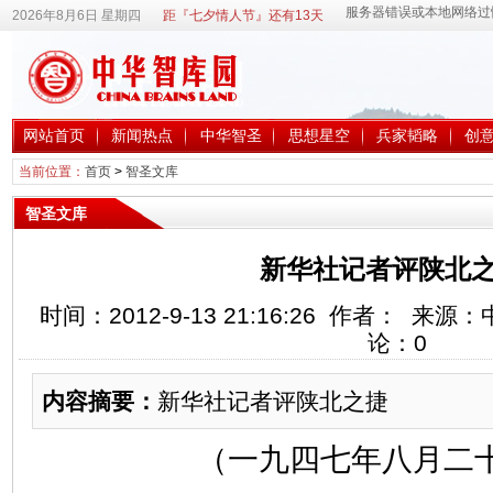
2026年8月6日 星期四
距『七夕情人节』还有13天
网站首页
新闻热点
中华智圣
思想星空
兵家韬略
创
当前位置：
首页
>
智圣文库
智圣文库
新华社记者评陕北之
时间：2012-9-13 21:16:26 作者： 
论：
0
内容摘要：
新华社记者评陕北之捷
（一九四七年八月二