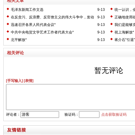
相关文章
毛泽东新闻工作文选
9-13
统一认识，
业的工作*
在反贪污、反浪费、反官僚主义的伟大斗争中，发动
9-13
正确地使用
群众的关键何在？*
争！*
迅速召开各界人民代表会议*
9-13
我们是能够克
中共中央电贺文学艺术工作者代表大会*
9-13
祝上海解放*
北平解放*
9-13
蒋介石“引退”
相关评论
暂无评论
[手写输入]
[表情]
评论者：
验证码：
点击获取验证码