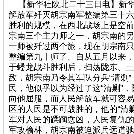
【新华社陕北二十三日电】新
解放军歼灭胡宗南军整编第三十
胜利的规模，在西北战场上是空
宗南三个主力师之一，胡宗南的
一师被歼过两个旅，现在胡宗南
整编第九十师了。自从五月以来
于蟠龙战斗胜利后，扫荡陇东、
敌，胡宗南乃令其军队分兵“清剿
民，他似乎以为经过了这“清剿”
向他屈服，而人民解放军就可容
区的人民是不可战胜的，他的“清
军对人民的蹂躏愈凶，人民复仇
军攻榆林，胡宗南被迫派兵远道