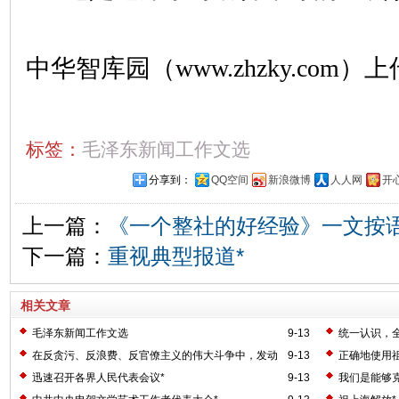
中华智库园（www.zhzky.com）上
标签：
毛泽东新闻工作文选
分享到：
QQ空间
新浪微博
人人网
开
上一篇：
《一个整社的好经验》一文按
下一篇：
重视典型报道*
相关文章
毛泽东新闻工作文选
9-13
统一认识，
业的工作*
在反贪污、反浪费、反官僚主义的伟大斗争中，发动
9-13
正确地使用
群众的关键何在？*
争！*
迅速召开各界人民代表会议*
9-13
我们是能够克