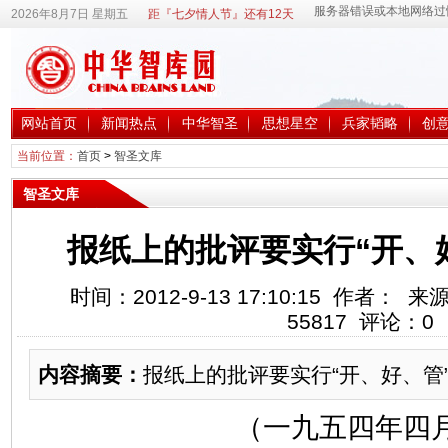
2026年8月7日 星期五
距『七夕情人节』还有12天
网站首页
新闻热点
中华智圣
思想星空
兵家韬略
创
当前位置：
首页
>
智圣文库
智圣文库
报纸上的批评要实行“开、
时间：2012-9-13 17:10:15 作者
55817
评论：
0
内容摘要：
报纸上的批评要实行“开、好、管
（一九五四年四