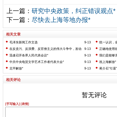
上一篇：
研究中央政策，纠正错误观点*
下一篇：
尽快去上海等地办报*
相关文章
毛泽东新闻工作文选
9-13
统一认识，
业的工作*
在反贪污、反浪费、反官僚主义的伟大斗争中，发动
9-13
正确地使用
群众的关键何在？*
争！*
迅速召开各界人民代表会议*
9-13
我们是能够克
中共中央电贺文学艺术工作者代表大会*
9-13
祝上海解放*
北平解放*
9-13
蒋介石“引退”
相关评论
暂无评论
[手写输入]
[表情]