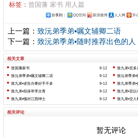
标签：
曾国藩
家书
用人篇
分享到：
QQ空间
新浪微博
人人网
开
上一篇：
致沅弟季弟•嘱文辅卿二语
下一篇：
致沅弟季弟•随时推荐出色的人
相关文章
曾国藩家书
9-12
致九弟•宜多
致沅弟季弟•嘱文辅卿二语
9-12
致沅弟季弟
致九弟•述告办事好手不多
9-12
致九弟季弟
致九弟•拟保举李次青
9-12
致九弟•宜以
致九弟•愧对江西绅士
9-12
致九弟•交人
相关评论
暂无评论