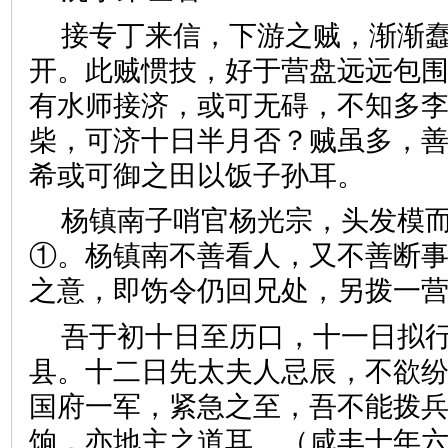
接专丁来信，下游之贼，渐渐
开。此贼惯技，好于营盘远远包
有水师接济，或可无碍，不知多
柴，可济十日半月否？贼虽多，
希或可御之田以饭子孙耳。
杨镇南子哨官杨光宗，头发模
①。杨镇南不善看人，又不善断
之意，即饬令仍回兄处，另拨一
吾于初十日至历口，十一日拟
县。十二日先太夫人忌辰，不欲
国府一军，紧急之至，吾不能拨
饷，亦地主之道耳。（咸丰十年