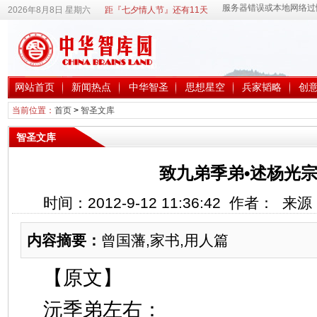
2026年8月8日 星期六
距『七夕情人节』还有11天
网站首页
新闻热点
中华智圣
思想星空
兵家韬略
创
当前位置：
首页
>
智圣文库
智圣文库
致九弟季弟•述杨光
时间：2012-9-12 11:36:42 作者： 
内容摘要：
曾国藩,家书,用人篇
【原文】
沅季弟左右：