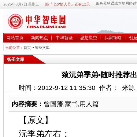
2026年8月7日 星期五
距『七夕情人节』还有12天
网站首页
新闻热点
中华智圣
思想星空
兵家韬略
创
当前位置：
首页
>
智圣文库
智圣文库
致沅弟季弟•随时推荐
时间：2012-9-12 11:35:30 作者： 
内容摘要：
曾国藩,家书,用人篇
【原文】
沅季弟左右：