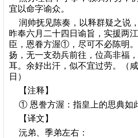
宜以命字谕众。
润帅抚见陈奏，以释群疑之说
昨奉六月二十四日谕旨，实援两
臣，恩眷方渥①，尽可不必陈明
扬，无一支劲兵前往，位高非福
耳。余好出汗，似不宜过劳。（
日）
【注释】
① 恩誊方渥：指皇上的思典如
【译文】
沅弟、季弟左右：