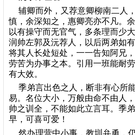
辅卿而外，又荐意卿柳南二人
慎，余深知之，惠卿亮亦不凡。
以有操守而无官气，多条理而少
润帅左郭及沅荐人，以后两弟如
将其人长处短处，一一告知阿兄
劳苦为办事之本。引用一班能耐
有大效。
季弟言出色之人，断非有心所
易。名位大小，万般由命不由人
帅之训全，不能如此立言耳。季
早，可喜可爱！
然办理营中小事，教圳弁勇，