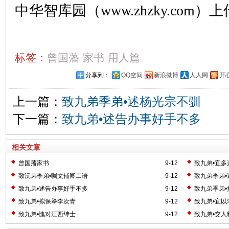
中华智库园（www.zhzky.com）上
标签：
曾国藩
家书
用人篇
分享到：
QQ空间
新浪微博
人人网
开
上一篇：
致九弟季弟•述杨光宗不驯
下一篇：
致九弟•述告办事好手不多
相关文章
曾国藩家书
9-12
致九弟•宜多
致沅弟季弟•嘱文辅卿二语
9-12
致九弟季弟•
致九弟•述告办事好手不多
9-12
致九弟季弟
致九弟•拟保举李次青
9-12
致九弟•宜以
致九弟•愧对江西绅士
9-12
致九弟•交人