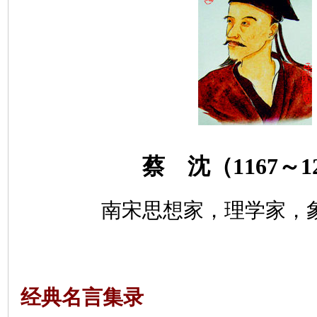
蔡 沈（
1167
～
1
南宋思想家，
理学家，
经典名言集录