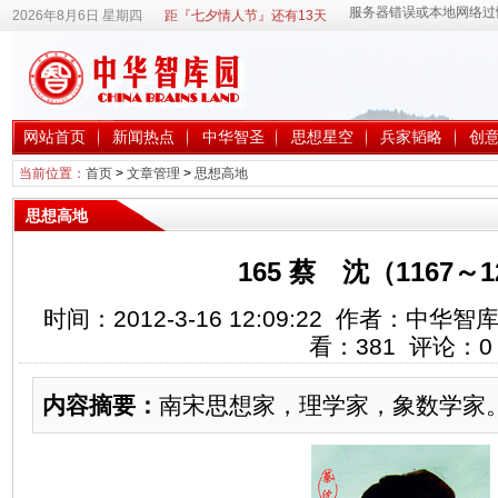
2026年8月6日 星期四
距『七夕情人节』还有13天
网站首页
新闻热点
中华智圣
思想星空
兵家韬略
创
当前位置：
首页
>
文章管理
>
思想高地
思想高地
165 蔡 沈（1167～1
时间：2012-3-16 12:09:22 作者：中
看：
381
评论：
0
内容摘要：
南宋思想家，理学家，象数学家