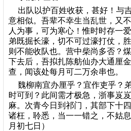
出队以护百姓收获，甚好！与
意相似。吾辈不幸生当乱世，又
人为事，可为寒心！惟时时存一
弟既掘长濠，切不可过濠打仗，
则不能收队也。营中柴尚多否？
下去后，吾拟扎陈舫仙办大通厘
查，闻该处每月可二万余串也。
魏柳南宜办厘乎？宜作吏乎？
时可到？此间需才极急，浙事岌
麻。次青今日到祁门，其部下十
诸枉，聆悉，当一一错之，不姑
月初七日）