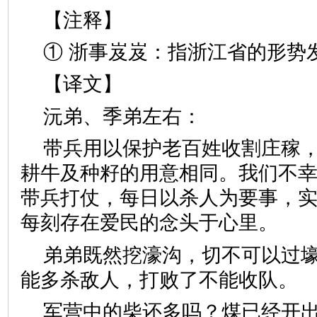
【注释】
① 浙事岌岌：指浙江省的形势
【译文】
沅弟、季弟左右：
带兵用以保护老百姓收割庄稼
耕牛及种籽的用意相同。我们不
带兵打仗，每日以杀人为要事，
每刻存在爱民的念头于心里。
弟弟既然挖濠沟，切不可以过
能多杀敌人，打败了不能收队。
军营中的柴还多吗？煤已经开