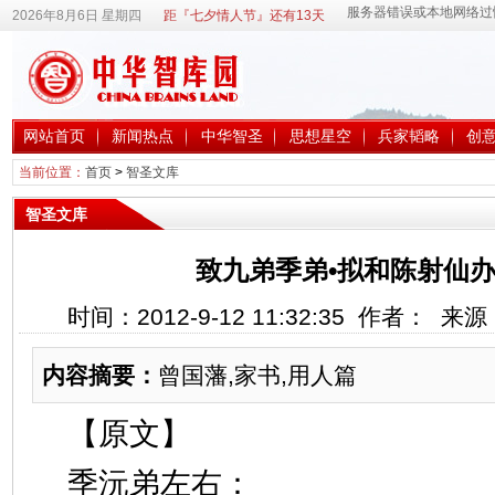
2026年8月6日 星期四
距『七夕情人节』还有13天
网站首页
新闻热点
中华智圣
思想星空
兵家韬略
创
当前位置：
首页
>
智圣文库
智圣文库
致九弟季弟•拟和陈射仙
时间：2012-9-12 11:32:35 作者： 
内容摘要：
曾国藩,家书,用人篇
【原文】
季沅弟左右：