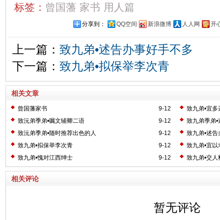
标签：
曾国藩
家书
用人篇
分享到：
QQ空间
新浪微博
人人网
开
上一篇：
致九弟•述告办事好手不多
下一篇：
致九弟•拟保举李次青
相关文章
曾国藩家书
9-12
致九弟•宜多
致沅弟季弟•嘱文辅卿二语
9-12
致九弟季弟•
致沅弟季弟•随时推荐出色的人
9-12
致九弟•述告
致九弟•拟保举李次青
9-12
致九弟•宜以
致九弟•愧对江西绅士
9-12
致九弟•交人
相关评论
暂无评论