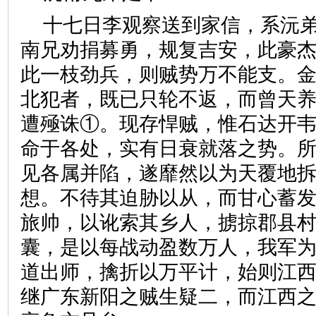
十七日李观察送到家信，系沅
南兄劝捐募勇，规复吉安，此豪
此一枝劲兵，则贼势万不能支。
北犯者，既已只轮不返，而曾天
遭殛诛①。现存悍贼，惟石达开
命于各处，实有日衰就落之势。
见各属并陷，遂靡然以为天覆地
想。不待其迫胁以从，而甘心蓄
旅帅，以讹索其乡人，掳掠郡县
囊，是以每战动盈数万人，我军
道出师，擒折以万平计，始则江
继广东新阳之贼生疑二，而江西