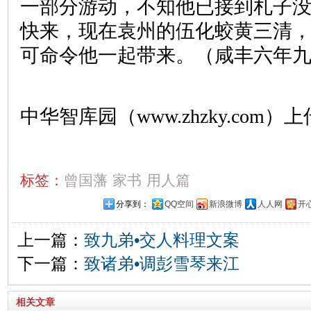
一部分游动，不知他已接到札子
快来，现在袁州的伍化蛟黄三清
可命令他一起带来。（咸丰六年
中华智库园（www.zhzky.com）上
标签：
曾国藩
家书
用人篇
分享到：
QQ空间
新浪微博
人人网
开
上一篇：
致九弟•交人料理文案
下一篇：
致诸弟•调彭雪琴来江
相关文章