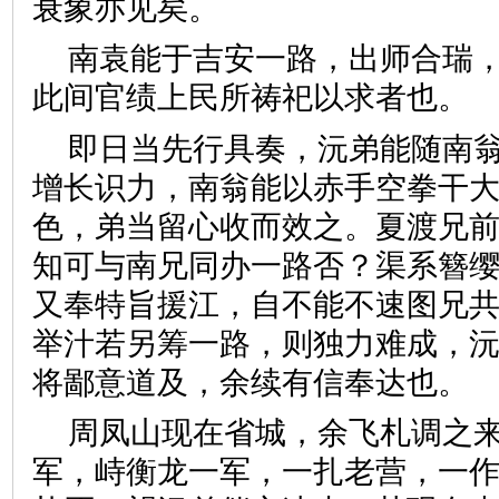
衰象亦见矣。
南袁能于吉安一路，出师合瑞
此间官绩上民所祷祀以求者也。
即日当先行具奏，沅弟能随南
增长识力，南翁能以赤手空拳干
色，弟当留心收而效之。夏渡兄
知可与南兄同办一路否？渠系簪
又奉特旨援江，自不能不速图兄
举汁若另筹一路，则独力难成，
将鄙意道及，余续有信奉达也。
周凤山现在省城，余飞札调之
军，峙衡龙一军，一扎老营，一