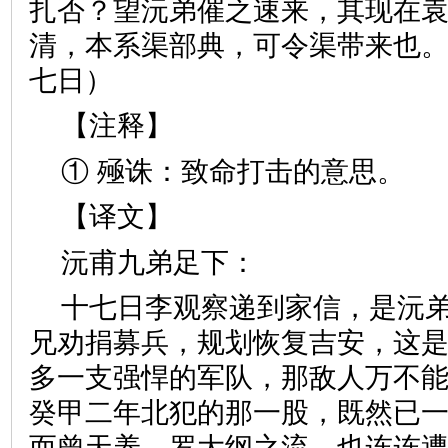
扎否？望沅弟催之速来，其现在
清，本系渠部典，可令渠带来也
七日）
【注释】
① 殛诛：致命打击的意思。
【译文】
沅甫九弟足下：
十七日李观察递到家信，是沅
兄劝捐募兵，规划恢复吉安，这
多一支强悍的军队，那敌人万不
癸甲二年北犯的那一股，既然已
而曾天养、罗大纲之流，也连连