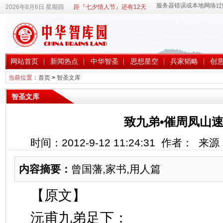
2026年8月6日 星期四
距『七夕情人节』还有12天
网站首页
新闻热点
中华智圣
思想星空
兵家韬略
创
当前位置：
首页
>
智圣文库
智圣文库
致九弟•催周凤山
时间：2012-9-12 11:24:31 作者： 
内容摘要：
曾国藩,家书,用人篇
【原文】
沅甫九弟足下：