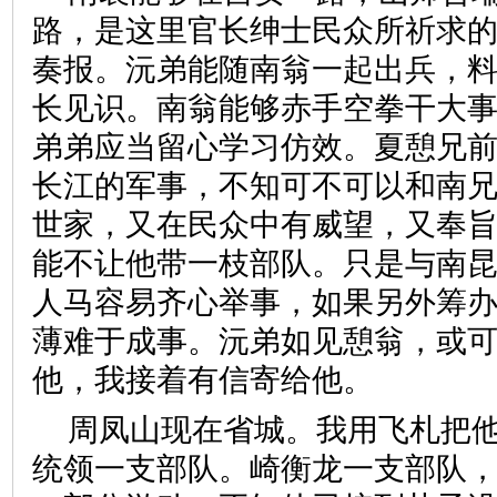
路，是这里官长绅士民众所祈求
奏报。沅弟能随南翁一起出兵，
长见识。南翁能够赤手空拳干大
弟弟应当留心学习仿效。夏憩兄
长江的军事，不知可不可以和南
世家，又在民众中有威望，又奉
能不让他带一枝部队。只是与南
人马容易齐心举事，如果另外筹
薄难于成事。沅弟如见憩翁，或
他，我接着有信寄给他。
周凤山现在省城。我用飞札把
统领一支部队。崎衡龙一支部队