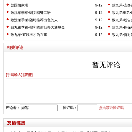
曾国藩家书
9-12
致九弟•宜多
致沅弟季弟•嘱文辅卿二语
9-12
致九弟季弟•
致沅弟季弟•随时推荐出色的人
9-12
致九弟•述告
致九弟季弟•拟和陈射仙办大通厘金
9-12
致九弟•拟保
致九弟•宜以求才为在事
9-12
致九弟•愧对
相关评论
暂无评论
[手写输入]
[表情]
评论者：
验证码：
点击获取验证码