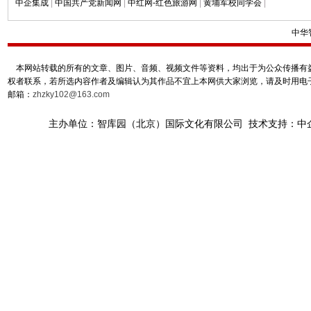
中企集成
|
中国共产党新闻网
|
中红网-红色旅游网
|
黄埔军校同学会
|
中华
本网站转载的所有的文章、图片、音频、视频文件等资料，均出于为公众传播有益
权者联系，若所选内容作者及编辑认为其作品不宜上本网供大家浏览，请及时用电
邮箱：
zhzky102@163.com
主办单位：智库园（北京）国际文化有限公司 技术支持：中