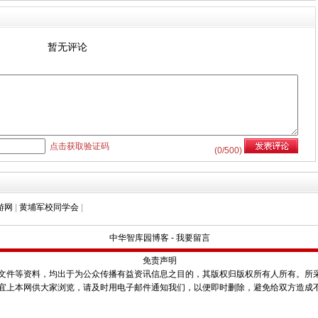
暂无评论
点击获取验证码
(
0
/500)
游网
|
黄埔军校同学会
|
中华智库园博客
-
我要留言
免责声明
件等资料，均出于为公众传播有益资讯信息之目的，其版权归版权所有人所有。所
宜上本网供大家浏览，请及时用电子邮件通知我们，以便即时删除，避免给双方造成