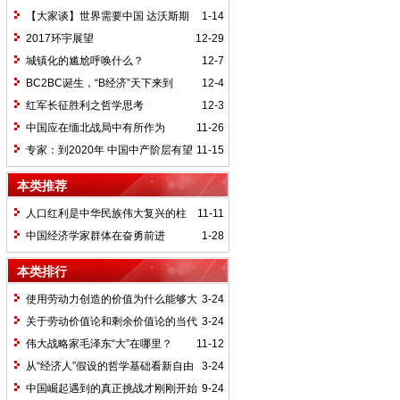
【大家谈】世界需要中国 达沃斯期
1-14
待中国方案
2017环宇展望
12-29
城镇化的尴尬呼唤什么？
12-7
BC2BC诞生，“B经济”天下来到
12-4
红军长征胜利之哲学思考
12-3
中国应在缅北战局中有所作为
11-26
专家：到2020年 中国中产阶层有望
11-15
达4亿人
本类推荐
人口红利是中华民族伟大复兴的柱
11-11
石
中国经济学家群体在奋勇前进
1-28
本类排行
使用劳动力创造的价值为什么能够大
3-24
于它自身价值
关于劳动价值论和剩余价值论的当代
3-24
思考
伟大战略家毛泽东“大”在哪里？
11-12
从“经济人”假设的哲学基础看新自由
3-24
主义的本质
中国崛起遇到的真正挑战才刚刚开始
9-24