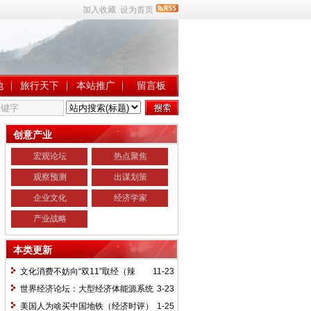
加入收藏
设为首页
地
旅行天下
本站推广
留言板
创意产业
宏观论坛
热点聚焦
观察预测
出谋划策
企业文化
经济学家
产业战略
本类更新
文化消费不妨向“双11”取经（辣
11-23
评）
世界经济论坛：大型经济体能源系统
3-23
挑战更为严峻
美国人为啥买中国地铁（经济时评）
1-25