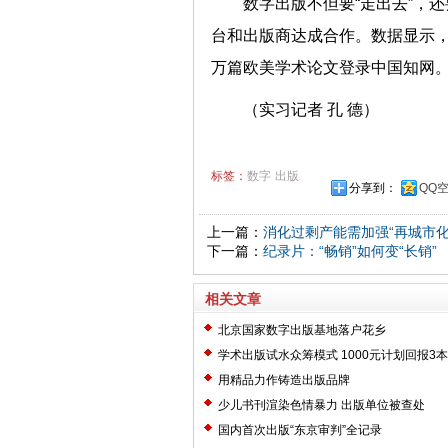
数字出版不但要“走出去”，
台和出版商达成合作。数据显示，目
万篇欧美学术论文登录中国知网
（实习记者 孔 德）
标签：
数字
出版
分享到：
QQ
上一篇：
消化过剩产能需加强“再城市化
下一篇：
纪录片：“畅销”如何变“长销”
相关文章
北京国家数字出版基地落户花乡
学术出版试水众筹模式 1000元计划回报3
用精品力作铸造出版品牌
少儿书刊渲染色情暴力 出版单位被查处
国内首次出版“东京审判”全记录