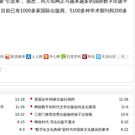
还要“引进来”。据悉，同方知网正与越来越多的国际数字出版平
前已有1000多家国际出版商、5100多种学术期刊和200多
。
空间
新浪微博
人人网
开心网
百度空间
和讯
天涯社区
0
”
12-18
英国去年98家出版社倒闭
11-28
本书
11-26
网络数字化时代文学出版如何走出困境
11-6
10-22
三部门推荐优秀出版物伴孩子过假期
10-6
9-15
网络时代 书法出版不遇冷
9-10
9-3
“数字化文化典籍”是时代对国家文化建设的要求
8-22