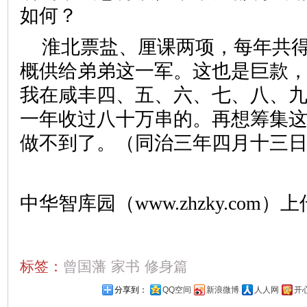
如何？
淮北票盐、厘课两项，每年共
概供给弟弟这一军。这也是巨款
我在咸丰四、五、六、七、八、
一年收过八十万串的。再想筹集
做不到了。（同治三年四月十三
中华智库园（www.zhzky.com）上
标签：
曾国藩
家书
修身篇
分享到：
QQ空间
新浪微博
人人网
开