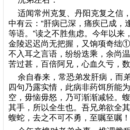
适闻常州克复、丹阳克复之信
中有云：“肝病已深，痛疾已成，
等语。”读之不胜焦虑。今年以来
金陵迟迟尚无把握，又饷项奇绌
不入耳之言语，纷纷迭乘，余尚
苦过甚，百倍阿兄，心血久亏，
余自春来，常恐弟发肝病，而
四句乃露实情，此病非药饵所能
空，毋恼毋怒，乃可渐渐减轻。
其手，所以全生也。吾兄弟欲全
蝮蛇，去之不可不勇，至嘱至嘱