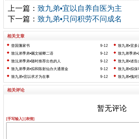
上一篇：
致九弟•宜以自养自医为主
下一篇：
致九弟•只问积劳不问成名
相关文章
曾国藩家书
9-12
致九弟•宜多
致沅弟季弟•嘱文辅卿二语
9-12
致九弟季弟•
致沅弟季弟•随时推荐出色的人
9-12
致九弟•述告
致九弟季弟•拟和陈射仙办大通厘金
9-12
致九弟•拟保
致九弟•宜以求才为在事
9-12
致九弟•愧对
相关评论
暂无评论
[手写输入]
[表情]