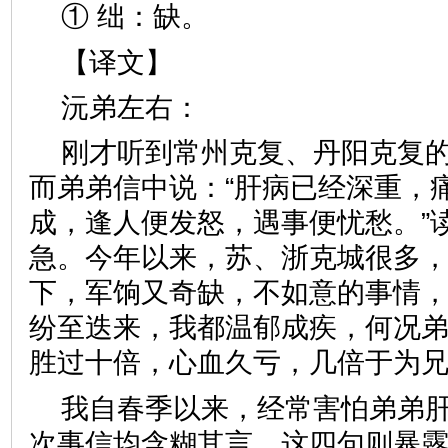
① 绌：缺。
【译文】
沅弟左右：
刚才听到常州克复、丹阳克复
而弟弟信中说：“肝病已经深重，
成，逢人便发怒，遇事便忧愁。”
急。今年以来，苏、浙克城很多
下，军饷又奇缺，不如意的事情
纷至迭来，我都温郁成疾，何况
胜过十倍，心血久亏，几倍于为
我自春季以来，经常害怕弟弟
次事信均含糊其言，这四句则暴