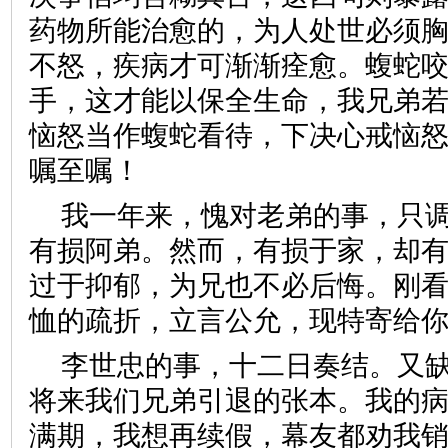
药物所能治愈的，为人处世必须
不怒，疾病才可渐渐痊愈。蝮蛇
手，这才能以保全生命，我兄弟
恼怒当作蝮蛇看待，下决心戒恼
嘱至嘱！
我一年来，愧对老弟的事，只
有损阿弟。然而，有损于家，却
过于抑郁，为兄也不必后悔。刚
恤的疏折，立言公允，现特寄给
李世忠的事，十二日奏结。又
将来我们兄弟引退的张本。我的
满期，我想再续假，幕友都劝我