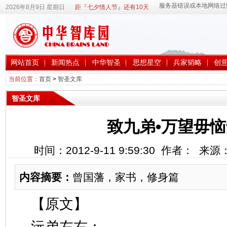
2026年8月9日 星期日
距『七夕情人节』还有10天
网站首页
新闻热点
中华智圣
思想星空
兵家韬略
创
当前位置：
首页
>
智圣文库
智圣文库
致九弟•万望毋
时间：2012-9-11 9:59:30 作者： 来
内容摘要：
曾国藩，家书，修身篇
【原文】
沅弟左右：