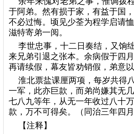
余年来愧对老弟之事，惟调拨
于阿弟。然有损于家，有益于国
不必过悔。顷见少荃为程学启请
滋特寄弟一阅。
李世忠事，十二日奏结，又饷
来兄弟引退之张本。余病假于四
再请续假，幕友皆劝销假，弟意
淮北票盐课厘两项，每岁共得
一军，此亦巨款，而弟尚嫌其无
七八九等年，从无一年收过八十
款，万不可得矣。（同治三年四
【注释】