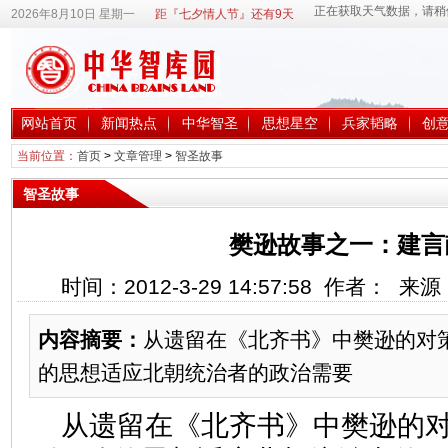
2026年8月10日 星期一
距『七夕情人节』还有9天
网站首页
新闻热点
中华智圣
思想星空
兵家韬略
创
当前位置：
首页
>
文章管理
>
智圣故事
智圣故事
樊逊故事之一：建言
时间：2012-3-29 14:57:58 作者： 
内容摘要：
从遗留在《北齐书》中樊逊的对
的思想适应北朝统治者的政治需要
从遗留在《北齐书》中樊逊的