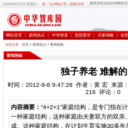
2026年8月9日 星期日
距『七夕情人节』还有10天
网站首页
新闻热点
中华智圣
思想星空
兵家韬略
创
当前位置：
首页
>
新闻热点
>
要闻热帖
要闻热帖
独子养老 难解
时间：2012-9-6 9:47:28 作者：黄 宏
216
评论：
0
内容摘要：
“4+2+1”家庭结构，是专门指
一种家庭结构，这种家庭由夫妻双方的双亲
成。这种家庭结构，在计划生育实施30多年