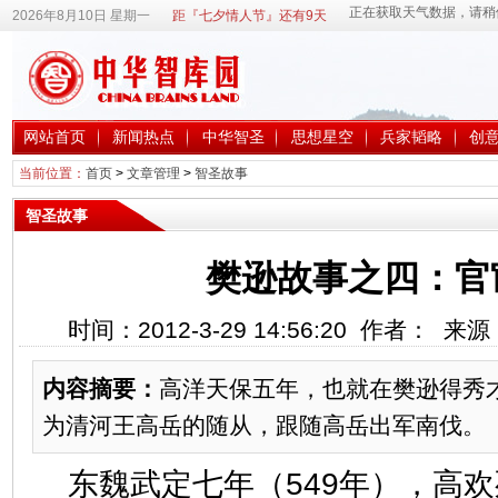
2026年8月10日 星期一
距『七夕情人节』还有9天
网站首页
新闻热点
中华智圣
思想星空
兵家韬略
创
当前位置：
首页
>
文章管理
>
智圣故事
智圣故事
樊逊故事之四：官
时间：2012-3-29 14:56:20 作者： 
内容摘要：
高洋天保五年，也就在樊逊得秀
为清河王高岳的随从，跟随高岳出军南伐。
东魏武定七年（549年），高