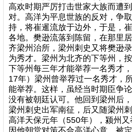
高欢时期严厉打击世家大族而遭
对。高洋为平息世族的反对，争
持，将崔暹流放于边外，于是，
各地。樊逊流落到陈留，在那里
齐梁州治所，梁州刺史又将樊逊
为秀才。梁州为北齐的下等州，
下等州每三年才能举荐一名秀才，
17年）梁州曾举荐过一名秀才，
能举荐。这样，虽经当时期臣争
没有被朝廷认可。他回到梁州后
梁州刺史出军南征，后又随梁州
高洋天保元年（550年），颍州
因他朝堂对策不合高洋心意，被