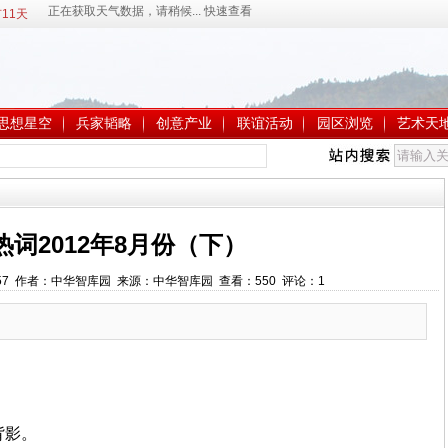
11天
思想星空
兵家韬略
创意产业
联谊活动
园区浏览
艺术天
热词2012年8月份（下）
1:22:57 作者：中华智库园 来源：中华智库园 查看：
550
评论：
1
背影。