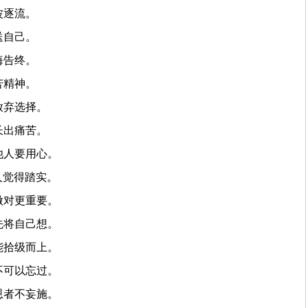
波逐流。
送自己。
悔告终。
苦精神。
放弃选择。
长出痛苦。
他人要用心。
人觉得踏实。
做对更重要。
先将自己想。
能拾级而上。
不可以忘过。
恩者不妄施。