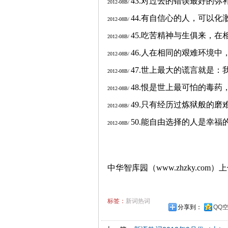
43.
对过去的错误最好的弥
2012-08B/
44.
有自信心的人，可以化
2012-08B/
45.
吃苦精神与生俱来，在
2012-08B/
46.
人在相同的艰难环境中
2012-08B/
47.
世上最大的谎言就是：
2012-08B/
48.
恨是世上最可怕的毒药
2012-08B/
49.
只有经历过炼狱般的磨
2012-08B/
50.
能自由选择的人是幸福
2012-08B/
中华智库园（www.zhzky.com）
标签：
新词热词
分享到：
QQ