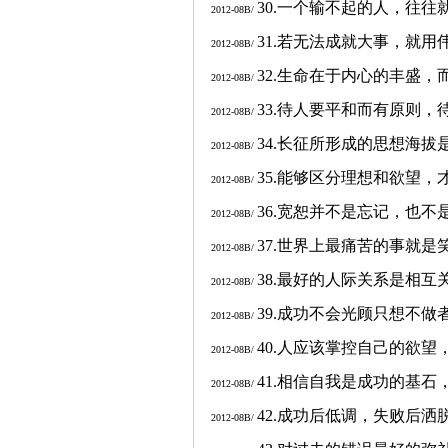
30.
一个输不起的人，往往
2012-08B/
31.
若无法成就大事，就用
2012-08B/
32.
生命在于内心的丰盛，
2012-08B/
33.
待人要平和而有原则，
2012-08B/
34.
长征所形成的思想海拔
2012-08B/
35.
能够区分理想和欲望，
2012-08B/
36.
宽恕并不是忘记，也不
2012-08B/
37.
世界上最痛苦的事就是
2012-08B/
38.
最好的人际关系是相互
2012-08B/
39.
成功不会光顾只想不做
2012-08B/
40.
人应该掌控自己的欲望
2012-08B/
41.
相信自我是成功的基石
2012-08B/
42.
成功后低调，失败后洒
2012-08B/