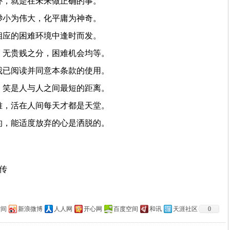
补，就是在未来做正确的事。
渺小为伟大，化平庸为神奇。
相应的困难环境中逢时而发。
，无贵贱之分，困难机会均等。
我已阅读并同意本条款的使用。
，笑是人与人之间最短的距离。
难，活在人间每天才都是天堂。
的，能适度放弃的心是洒脱的。
上传
空间
新浪微博
人人网
开心网
百度空间
和讯
天涯社区
0