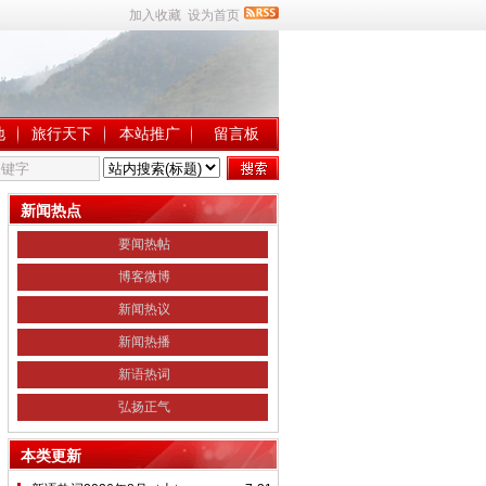
加入收藏
设为首页
地
旅行天下
本站推广
留言板
新闻热点
要闻热帖
博客微博
新闻热议
新闻热播
新语热词
弘扬正气
本类更新