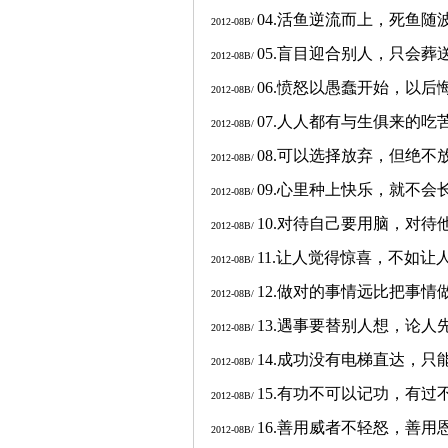
04.
活鱼逆流而上，死鱼随
2012-08B/
05.
盲目迎合别人，只会葬
2012-08B/
06.
愤怒以愚蠢开始，以后
2012-08B/
07.
人人都有与生俱来的吃
2012-08B/
08.
可以选择放弃，但绝不
2012-08B/
09.
心里种上快乐，就不会
2012-08B/
10.
对待自己要用脑，对待
2012-08B/
11.
让人觉得惊喜，不如让
2012-08B/
12.
做对的事情远比把事情
2012-08B/
13.
遇事要替别人想，论人
2012-08B/
14.
成功没有电梯直达，只
2012-08B/
15.
有功不可以记功，有过
2012-08B/
16.
善用威者不轻怒，善用
2012-08B/