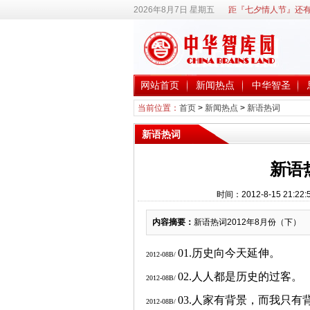
2026年8月7日 星期五
距『七夕情人节』还有
网站首页
新闻热点
中华智圣
当前位置：
首页
>
新闻热点
>
新语热词
新语热词
新语
时间：2012-8-15 2
内容摘要：
新语热词2012年8月份（下）
01.
历史向今天延伸。
2012-08B/
02.
人人都是历史的过客。
2012-08B/
03.
人家有背景，而我只有
2012-08B/