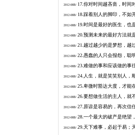
17.
你对时间越吝啬，时间
2012-08B/
18.
踩着别人的脚印，不如
2012-08B/
19.
时间是最好的医生，也
2012-08B/
20.
预测未来的最好方法就
2012-08B/
21.
越过越少的是梦想，越
2012-08B/
22.
愚蠢的人只会报怨，聪
2012-08B/
23.
难做的事和应该做的事
2012-08B/
24.
人生，就是笑笑别人，
2012-08B/
25.
卑微时豁达大度，才能
2012-08B/
26.
要想做生活的主人，就
2012-08B/
27.
原谅是容易的，再次信
2012-08B/
28.
一个最大的破产是绝望
2012-08B/
29.
天下难事，必起于易；
2012-08B/