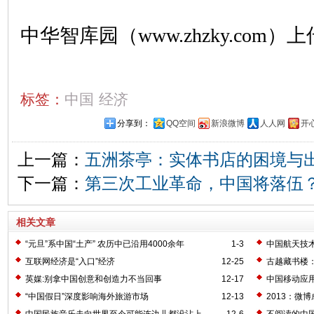
中华智库园（www.zhzky.com）上
标签：
中国
经济
分享到：
QQ空间
新浪微博
人人网
开
上一篇：
五洲茶亭：实体书店的困境与
下一篇：
第三次工业革命，中国将落伍
相关文章
“元旦”系中国“土产” 农历中已沿用4000余年
1-3
中国航天技
互联网经济是“入口”经济
12-25
古越藏书楼
英媒:别拿中国创意和创造力不当回事
12-17
中国移动应
场
“中国假日”深度影响海外旅游市场
12-13
2013：微
中国民族音乐走向世界至今可能连边儿都没沾上
12-6
不阅读的中