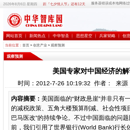
2026年8月6日 星期四
距『七夕情人节』还有12天
网站首页
新闻热点
中华智圣
思想星空
兵家韬略
创
当前位置：
首页
>
创意产业
>
观察预测
观察预测
美国专家对中国经济的解
时间：2012-7-26 10:19:32 作者： 
内容摘要：
美国面临的“财政悬崖”并非只有
的减税政策、五角大楼预算削减、社会性项
巴马医改”的持续争论。不过中国面临的问题
前，我们引用了世界银行(World Bank)行长佐立克(