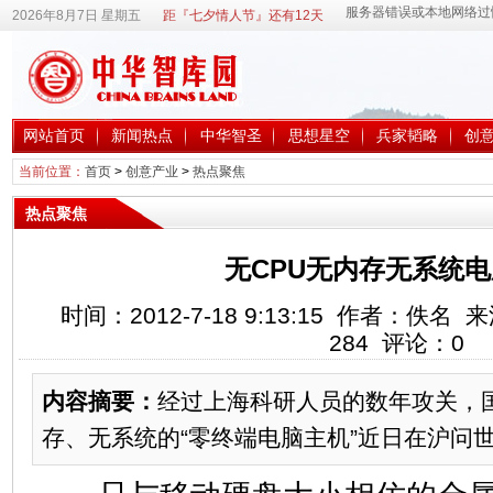
2026年8月7日 星期五
距『七夕情人节』还有12天
网站首页
新闻热点
中华智圣
思想星空
兵家韬略
创
当前位置：
首页
>
创意产业
>
热点聚焦
热点聚焦
无CPU无内存无系统
时间：2012-7-18 9:13:15 作者：佚
284
评论：
0
内容摘要：
经过上海科研人员的数年攻关，国
存、无系统的“零终端电脑主机”近日在沪问