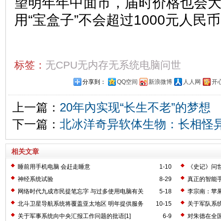
望明年年中面市，届时价格也会
用“宝盒子”不会超过1000元人民
标签：
无CPU无内存无系统电脑问世
分享到：
QQ空间
新浪微博
人人网
开
上一篇：
20年內实现“长生不老”的梦想
下一篇：
北冰洋奇异软体生物：长相怪
相关文章
睡前用手机电脑 会赶走睡意
1-10
《史记》问世
神经系统试验
8-29
真正的智能
网络时代九成市民提笔忘字 与过多使用电脑有关
5-18
李宗南：苹
北斗卫星导航系统将覆盖亚太地区 明年提供服务
10-15
关于军队系统
关于军事系统向中央汇报工作问题的批语[1]
6-9
对朱德在全