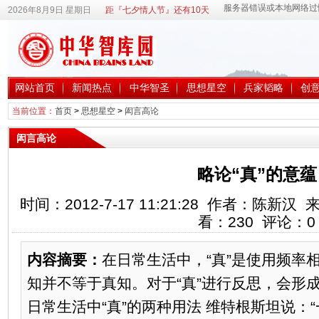
2026年8月9日 星期日
距『七夕情人节』还有10天
网站首页
新闻热点
中华智圣
思想星空
兵家韬略
创
当前位置：
首页
>
思想星空
>
闳言高论
闳言高论
略论“真”的意蕴
时间：2012-7-17 11:21:28 作者：陈
看：
230
评论：
0
内容摘要：
在日常生活中，“真”是使用频率
知并不等于真知。对于“真”进行反思，会形
日常生活中“真”的两种用法 维特根斯坦说：