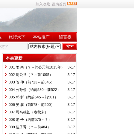
加入收藏
设为首页
地
旅行天下
本站推广
留言板
本类更新
001 姜 尚（？～约公元前1015年）
3-17
002 周公旦（？～前1095）
3-17
003 管 仲（前723～前645）
3-17
004 公孙侨（约前580～前522）
3-17
005 邓 析（约前545～前501）
3-17
006 晏 婴（前578～前500）
3-17
007 司马穰苴（春秋末）
3-17
008 老 子（约前575～？）
3-17
009 伍子胥（？～前484）
3-17