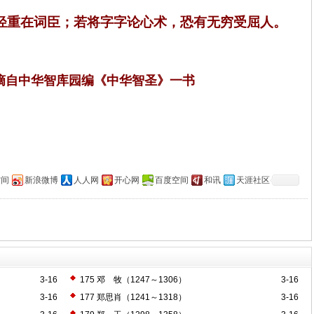
轻重在词臣；若将字字论心术，恐有无穷受屈人。
摘自中华智库园编《中华智圣》一书
空间
新浪微博
人人网
开心网
百度空间
和讯
天涯社区
3-16
175 邓 牧（1247～1306）
3-16
3-16
177 郑思肖（1241～1318）
3-16