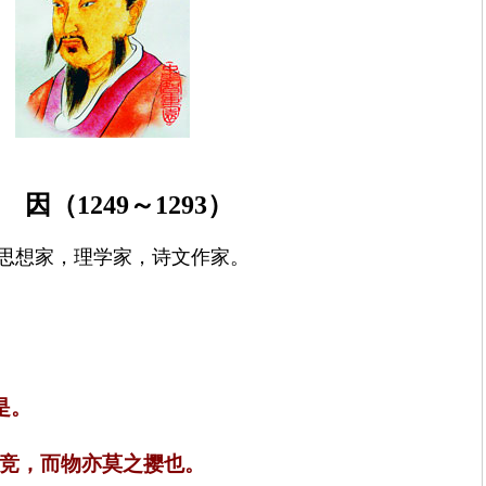
 因（
1249
～
1293
）
思想家，理学家，诗文作家。
是。
竞，而物亦莫之撄也。