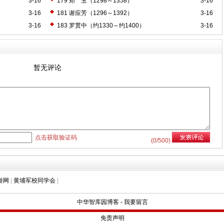
3-16
179 郑 玉（1298～1358）
3-16
3-16
181 谢应芳（1296～1392）
3-16
3-16
183 罗贯中（约1330～约1400）
3-16
暂无评论
点击获取验证码
(
0
/500)
游网
|
黄埔军校同学会
|
中华智库园博客
-
我要留言
免责声明