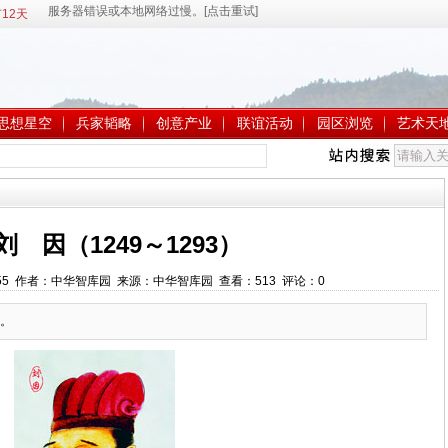
12天
思想星空
兵家韬略
创意产业
联谊活动
园区浏览
艺术天
 刘 因（1249～1293）
1:57:55 作者：中华智库园 来源：中华智库园 查看：
513
评论：
0
。