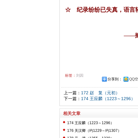
☆
纪录纷纷已失真，语言
——
标签：
刘因
分享到：
QQ
上一篇：
172 赵 复（元初）
下一篇：
174 王应麟（1223～1296）
相关文章
174 王应麟（1223～1296）
176 关汉卿（约1229～约1307）