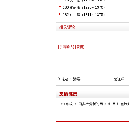
178 吴 澄（1255～1330）
180 施耐庵（1296～1370）
182 刘 基（1311～1375）
相关评论
[手写输入]
[表情]
评论者：
验证码：
中企集成
|
中国共产党新闻网
|
中红网-红色旅