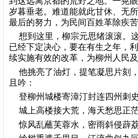
到这远离京都的荒野之地。一晃
岁暮垂老。难道能就此甘休、无
最后的努力，为民间百姓革除疾
想到这里，柳宗元思绪滚滚。
已经下定决心，要在有生之年，
续实施有效的改革，为柳州人民
他挑亮了油灯，提笔凝思片刻
且吟：
登柳州城楼
寄漳汀封连四州刺
城上高楼接大荒，海天愁思正
惊风乱蘸芙蓉水，密雨斜侵薜