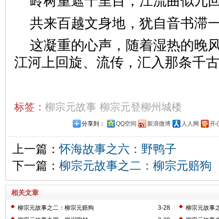
岭树重遮千里目，江流曲似九
共来百越文身地，犹自音书滞
这凝重的心声，随着湿热的晚
江河上回旋、流传，汇入那条千
标签：
柳宗元故事
柳宗元登柳州城楼
分享到：
QQ空间
新浪微博
人人网
开
上一篇：
怀海故事之六：野鸭子
下一篇：
柳宗元故事之二：柳宗元赔狗
相关文章
柳宗元故事之二：柳宗元赔狗
3-28
柳宗元故事