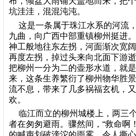
布，倾盆大雨铺天盖地而来，把
坑洼洼，混混沌沌。
这是一条属于珠江水系的河流
九曲，向广西中部重镇柳州挺进
神工般地往东左拐，河面渐次宽
再度左拐，掉过头来向北面下游逝
把柳州一分为二的壶形水道，就
来，这条生养繁衍了柳州物华胜
流不息，带来了几多祸福玄机，
欢。
临江而立的柳州城楼上，两三
者在匆匆避雨。骤然间，“救命啊
的喊声划破滂沱的雨雾，令人撕