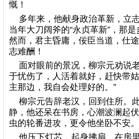
慨！
多年来，他献身政治革新，立
当年大刀阔斧的“永贞革新”，那
然而，君主昏庸，佞臣当道，仕
志难酬！
面对眼前的景况，柳宗元劝说老
于忧伤了，人活着就好，赶快带
主那边，我自会处理好的。”
柳宗元告辞老汉，回到住所。
静，他还呆在书房，心潮波澜起
虫的轮番进攻，更令他坐卧不安
他压下灯芯，起身拂扇，在房