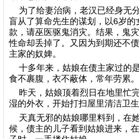
为了给妻治病，老汉已经身无
盲从了算命先生的谋划，以6岁的
款，请巫医驱鬼消灾。结果，鬼
性命却丢掉了。又因为到期还不
主家的奴婢。
十多年来，姑娘在债主家过的
食不裹腹，衣不蔽体，常年劳累
昨天，姑娘顶着烈日在地里忙
湿的外衣，开始打扫屋里清洁卫
天真无邪的姑娘哪里料到，在
候，债主的儿子看到姑娘进来，