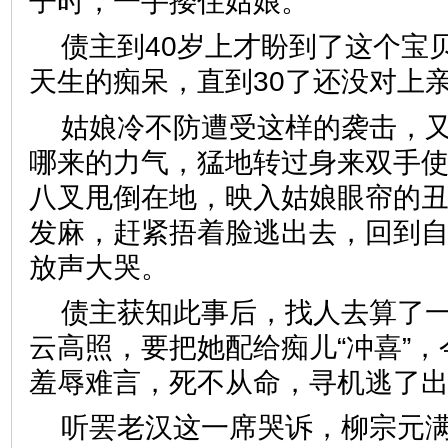
子时，一手搂住姑娘。
债主到40岁上才盼到了这个宝
天生的痴呆，直到30了还没对上
姑娘冷不防遭受这样的袭击，
哪来的力气，猛地转过身来双手
八叉甩倒在地，映入姑娘眼帘的
发麻，赶紧捂着脸逃出去，回到
放声大哭。
债主获知此事后，找人去算了
云高照，要把她配给痴儿“冲喜”
羞辱难言，死不从命，寻机逃了
听罢老汉这一席哭诉，柳宗元