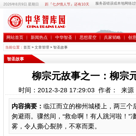
2026年8月9日 星期日
距『七夕情人节』还有10天
网站首页
新闻热点
中华智圣
思想星空
兵家韬略
创
当前位置：
首页
>
文章管理
>
智圣故事
智圣故事
柳宗元故事之一：柳宗
时间：2012-3-28 17:29:03 作者： 
内容摘要：
临江而立的柳州城楼上，两三个
匆避雨。骤然间，“救命啊！有人跳河啦！”
雾，令人撕心裂肺，不寒而栗。