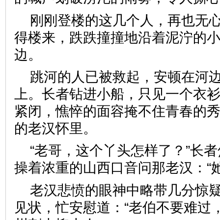
刚刚登楼的这几个人，再也无
得楼来，跌跌撞撞地沿着泥泞的
边。
跳河的人已被救起，安顿在河
上。长者钻进小船，只见一个衣
紧闭，憔悴的面容掩不住青春的
的老汉怀里。
“老哥，这个丫头怎样了？”长
操着浓重的山西口音问那老汉：“
老汉悲愤的眼神中略带几分惊
见状，忙安慰道：“老伯不要难过