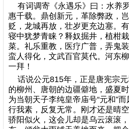
有词调寄《永遇乐》曰：水养
惠千载。鼎创新元，革除弊政，
贬，龙城再放，壮岁更充边塞。
寝中犹梦青睐？释奴掘井，植柑
菜。礼乐重教，医疗广普，弄鬼
蛮人得化，文武百官莫代。河东
一拜！
话说公元815年，正是唐宪宗
的柳州、唐朝的边疆僻地，盛夏
为当朝天子李纯皇帝庙号“元和”
行我素，反复无常。刚才还是晴
骄阳似火，这会儿却是乌云滚滚