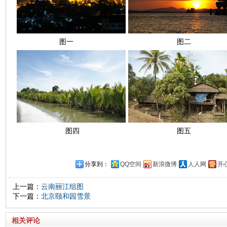
图一
图二
图四
图五
分享到：
QQ空间
新浪微博
人人网
开
上一篇：
云南丽江组图
下一篇：
北京颐和园雪景
相关评论