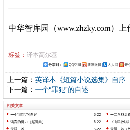
中华智库园（www.zhzky.com）上
标签：
译本高尔基
分享到：
QQ空间
新浪微博
人人网
开
上一篇：
英译本《短篇小说选集》自序
下一篇：
一个“罪犯”的自述
相关文章
一个“罪犯”的自述
6-22
一二八战后
谣言的魔力（赵荫棠）
6-22
《山民牧唱
无题二首
6-22
无题二首（