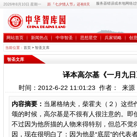
2026年8月10日 星期一
距『七夕情人节』还有8天
网站首页
新闻热点
中华智圣
思想星空
兵家韬略
创
当前位置：
首页
>
智圣文库
智圣文库
译本高尔基《一月九日
时间：2012-6-22 11:01:23 作者： 
内容摘要：
当屠格纳夫，柴霍夫（２）这些
颂的时候，高尔基是不很有人很注意的。即
不过因为他所描的人物来得特别，但总不觉得
因，现在很明白了：因为他是“底层”的代表