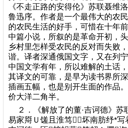
《不走正路的安得伦》苏联聂维
鲁迅序。作者是一个最伟大的农
的农民生活的好手，可惜在十年
中篇小说，所叙的是革命开初，
乡村里怎样受农民的反对而失败
谐。译者深通俄国文字，又在列
中国文学有年，所以难解的土话
其译文的可靠，是早为读书界所
插画五幅，也是别开生面的作品
价大洋二角半。
２．《解放了的董·吉诃德》苏
易家搿Ｕ馐且淮笃坏南肪纾*写