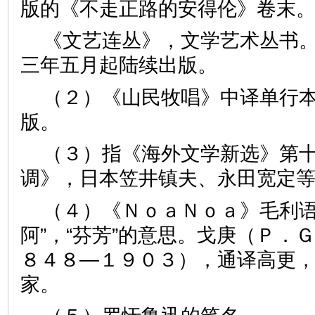
版的《不走正路的安得伦》卷末
《文艺连丛》，文学艺术丛书
三年五月起陆续出版。
（２）《山民牧唱》中译单行
版。
（３）指《海外文学新选》第
调》，日本笠井镇夫、永田宽定
（４）《ＮｏａＮｏａ》毛利语
阿”，“芬芳”的意思。戈庚（Ｐ．
８４８—１９０３），通译高更
家。