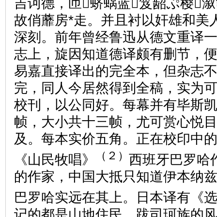
吉诃德，匝蛴蜗蓝笈龆ぷ樱溆
故俏蘼房*走。并且衬以奸雄和美
深刻。前年曾经鲁迅从德文重译
志上，旋因知道德译颇有删节，
易嘉直接译出的完全本，但杂志
完，同人今居然得到全稿，实为
校刊，以公同好。每幕并有毕斯
帧，大小共十三帧，尤可赏心悦
及。每本实价五角。正在校印中
（２）
《山民牧唱》
西班牙巴罗哈
的作家，中国大抵只知道伊本纳
巴罗哈实远在其上。日本译有《
记的都是山地住民，跋司珂族的