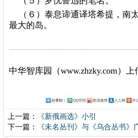
（５）罗怃鲁迅的笔名。
（６）泰息谛通译塔希提，南
最大的岛。
中华智库园（www.zhzky.com）上
分享到：
QQ空间
新浪微博
人人网
开
上一篇：
《新俄画选》小引
下一篇：
《未名丛刊》与《乌合丛书》