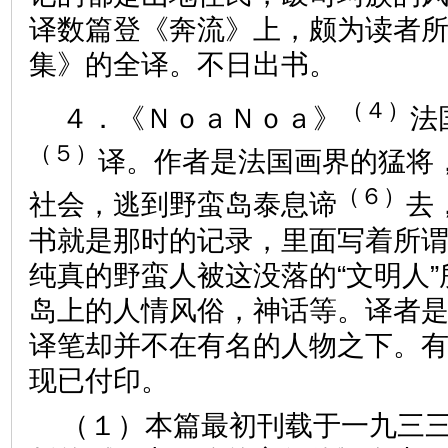
译数篇登《奔流》上，颇为读者
集》的全译。不日出书。
（４）
４．《ＮｏａＮｏａ》
法
（５）
译。作者是法国画界的猛将
（６）
社会，逃到野蛮岛泰息谛
去
书就是那时的记录，里面写着所谓
纯真的野蛮人被这没落的“文明人
岛上的人情风俗，神话等。译者
译笔却并不在有名的人物之下。
现已付印。
（１）本篇最初刊载于一九三