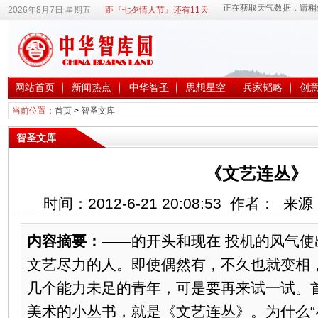
2026年8月7日 星期五
距『七夕情人节』还有11天
网站首页
新闻热点
中华智圣
思想星空
兵家韬略
创
当前位置：
首页
>
智圣文库
智圣文库
《文艺连丛》
时间：2012-6-21 20:08:53 作者： 
内容摘要：
——的开头和现在 投机的风气
文艺尽力的人。即使偶然有，不久也就变相
几个能力未足的青年，可是要再来试一试。
美术的小丛书，就是《文艺连丛》。为什么“