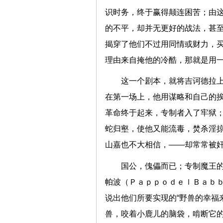
识时务，终于赢得颠连困苦；由这
的不平，却并无更好的战法，甚
揭穿了他们不过用同情或财力，
理由来自掩他的冷酷，那就是用
这一个剧本，就将吉诃德拉
在第一场上，他用谋略和自己的
革命终于起来，专制者入了牢狱
蛇归壑，使他又能流毒，焚杀淫
山嘉也不大相信，——却常常被
国公，傀儡而已；专制魔王
帕波（ＰａｐｐｏｄｅｌＢａｂｂ
说出他们所要实现的“野兽的幸福
兽，咬着小鹿儿的脑袋，啃断它