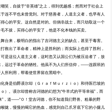
嘲笑，自拔于“非英雄”之上，得到优越感；然而对于社会上
至于连不平也未曾觉到。对于慈善者，人道主义者，也早有人
买得心的平安。这自然是对的。但倘非战士，而只劫取这一个
一毛不拔，买得心的平安了，他是不化本钱的买卖。
上舞台来，极明白的指出了吉诃德主义的缺点，甚至于毒害。
挨打救出了革命者，精神上是胜利的；而实际上也得了胜利，
；可是这位人道主义者，这时忽又认国公们为被压迫者了，放
掠，远过于革命的牺牲。他虽不为人们所信仰，——连跟班的
奸人所利用，帮着使世界留在黑暗中。
的化身是伯爵谟尔却（ＧｒａｆＭｕｒｚｉｏ）和侍医巴坡的
ｏ）。谟尔却曾称吉诃德的幻想为“牛羊式的平等幸福”，而
来”，道——“Ｏ！堂吉诃德，你不知道我们野兽。粗暴的野
的喉咙，慢慢的喝它的热血，感觉到自己爪牙底下它的小腿儿