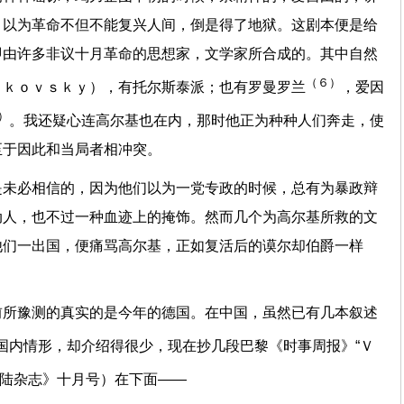
，以为革命不但不能复兴人间，倒是得了地狱。这剧本便是给
即由许多非议十月革命的思想家，文学家所合成的。其中自然
（６）
ｈｋｏｖｓｋｙ），有托尔斯泰派；也有罗曼罗兰
，爱因
）
。我还疑心连高尔基也在内，那时他正为种种人们奔走，使
至于因此和当局者相冲突。
是未必相信的，因为他们以为一党专政的时候，总有为暴政辩
动人，也不过一种血迹上的掩饰。然而几个为高尔基所救的文
他们一出国，便痛骂高尔基，正如复活后的谟尔却伯爵一样
前所豫测的真实的是今年的德国。在中国，虽然已有几本叙述
国内情形，却介绍得很少，现在抄几段巴黎《时事周报》“Ｖ
陆杂志》十月号）在下面——