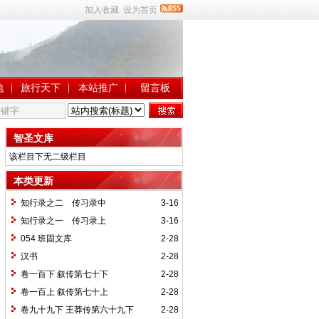
加入收藏
设为首页
地
旅行天下
本站推广
留言板
智圣文库
该栏目下无二级栏目
本类更新
知行录之二 传习录中
3-16
知行录之一 传习录上
3-16
054 班固文库
2-28
汉书
2-28
卷一百下 叙传第七十下
2-28
卷一百上 叙传第七十上
2-28
卷九十九下 王莽传第六十九下
2-28