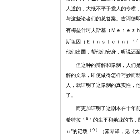
人道的，大抵不平于党人的专横
与这些论者们的总答案。吉诃德
有梅垒什珂夫斯基（Ｍｅｒｅｚ
（７
斯坦因（Ｅｉｎｓｔｅｉｎ）
他们出国，帮他们安身，听说还
但这种的辩解和豫测，人们
解的文章，即使做得怎样巧妙而
人，就证明了这豫测的真实性，
了。
而更加证明了这剧本在十年
（８）
希特拉
的生平和勋业的书，
（９）
ｕ”的记载
（素琴译，见《大