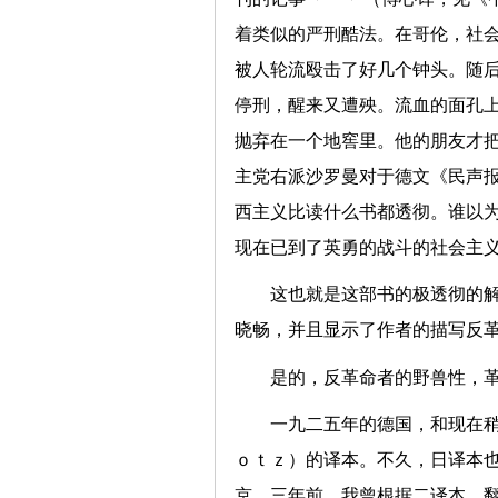
着类似的严刑酷法。在哥伦，社
被人轮流殴击了好几个钟头。随
停刑，醒来又遭殃。流血的面孔
抛弃在一个地窖里。他的朋友才
主党右派沙罗曼对于德文《民声报
西主义比读什么书都透彻。谁以
现在已到了英勇的战斗的社会主义
这也就是这部书的极透彻的
晓畅，并且显示了作者的描写反
是的，反革命者的野兽性，
一九二五年的德国，和现在
ｏｔｚ）的译本。不久，日译本
京。三年前，我曾根据二译本，