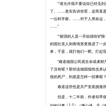
“‘请允许我不要说你已经见
了。……老实告诉你罢，这简直是
一位科学家。……对于人类命运
……”
“‘倔强的人是一开始就给铲
的国社党人则将情形更推进了一步
来，于是，就打他们一靶。打起官
“难道德国公民底生命或者财
了没有呢？那些连德国报纸也承
痕的死尸，到底是怎样一回事呢
难道这些也是共产党底挑激所
但是，十二年前，作者却早
（１０）
刊的记事
（博心译，见《