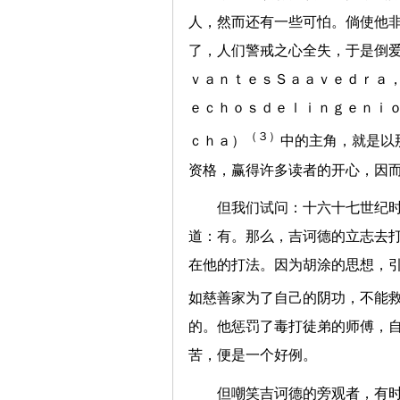
人，然而还有一些可怕。倘使他
了，人们警戒之心全失，于是倒
ｖａｎｔｅｓＳａａｖｅｄｒａ
ｅｃｈｏｓｄｅｌｉｎｇｅｎｉ
（３）
ｃｈａ）
中的主角，就是以
资格，赢得许多读者的开心，因
但我们试问：十六十七世纪
道：有。那么，吉诃德的立志去
在他的打法。因为胡涂的思想，引
如慈善家为了自己的阴功，不能救
的。他惩罚了毒打徒弟的师傅，自
苦，便是一个好例。
但嘲笑吉诃德的旁观者，有