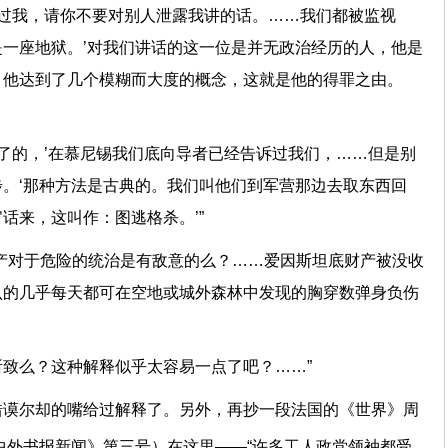
到过我，请你不要对别人泄露我讲的话。……我们都被监视
一座地狱。’对我们讲话的这一位是并无政治经历的人，他是
，他达到了几个模糊而大度的概念，这就是他的得罪之由。
除了的，’在慕尼锡我们底向导者已经告诉过我们，……但是别
。‘那种方法是古典的。我们叫他们到军营那边去取东西回
话来，这叫作：图逃格杀。’”
产对于危险的统治是有敌意的么？……爱因斯坦底财产被没收
认的几乎每天都可在空地或城外森林中发现的胸穿数弹身负伤
？
致么？这种解释似乎太容易一点了吧？……”
借谟尔却的嘴给过解释了。另外，再抄一段法国的《世界》周
中外书报新闻》第三号）在这里——“许多工人政党领袖都受