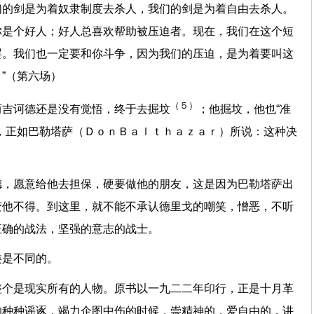
们的剑是为着奴隶制度去杀人，我们的剑是为着自由去杀人。
你是个好人；好人总喜欢帮助被压迫者。现在，我们在这个短
罢。我们也一定要和你斗争，因为我们的压迫，是为着要叫这
”（第六场）
（５）
而吉诃德还是没有觉悟，终于去掘坟
；他掘坟，他也“准
，正如巴勒塔萨（ＤｏｎＢａｌｔｈａｚａｒ）所说：这种决
德，愿意给他去担保，硬要做他的朋友，这是因为巴勒塔萨出
变他不得。到这里，就不能不承认德里戈的嘲笑，憎恶，不听
正确的战法，坚强的意志的战士。
类是不同的。
整个是现实所有的人物。原书以一九二二年印行，正是十月革
的种种谣诼，竭力企图中伤的时候，崇精神的，爱自由的，讲