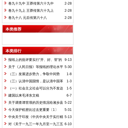
卷九十九中 王莽传第六十九中
2-28
卷九十九上 王莽传第六十九上
2-28
卷九十八 元后传第六十八
2-28
本类推荐
本类排行
报纸上的批评要实行“开、好、管”的
9-13
方针*
关于《人民日报》等报纸的理论水平
5-30
的批语〔1〕
（三）发展进步势力，争取中间势
1-8
力，孤立顽固势力
（三）认清中国国情，是认清中国革
1-3
命一切问题的基本依据
（一）社会主义社会可以分为不发达
1-5
和比较发达两个阶段
建国以来毛泽东文稿
6-7
关于调查谭世瑛的历史情况给湘乡县
5-22
委的信和给谭世瑛的复信
今天保护机密比过去更重要〔1〕
5-31
中央关于印发《中共中央关于实行精
5-13
兵简政、增产节约、反对贪污、反对浪费
对《关于一九三一年九月至一九三五
6-10