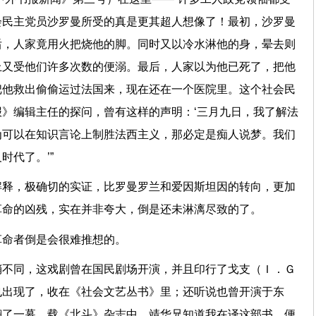
会民主党员沙罗曼所受的真是更其超人想像了！最初，沙罗曼
后，人家竟用火把烧他的脚。同时又以冷水淋他的身，晕去则
上又受他们许多次数的便溺。最后，人家以为他已死了，把他
把他救出偷偷运过法国来，现在还在一个医院里。这个社会民
》编辑主任的探问，曾有这样的声明：‘三月九日，我了解法
为可以在知识言论上制胜法西主义，那必定是痴人说梦。我们
时代了。’”
解释，极确切的实证，比罗曼罗兰和爱因斯坦因的转向，更加
革命的凶残，实在并非夸大，倒是还未淋漓尽致的了。
革命者倒是会很难推想的。
稍不同，这戏剧曾在国民剧场开演，并且印行了戈支（Ｉ．Ｇ
也出现了，收在《社会文艺丛书》里；还听说也曾开演于东
翻了一幕，载《北斗》杂志中。靖华兄知道我在译这部书，便