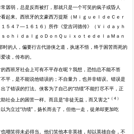
非常孱弱，总是反而被打，那就只是一个可笑的疯子或昏人
爱看起来。西班牙的文豪西万提斯（ＭｉｇｕｅｌｄｅＣｅｒ
，１５４７—１６１６）所作《堂吉诃德传》（Ｖｉｄａｙｈ
ｏｓｏｈｉｄａｌｇｏＤｏｎＱｕｉｘｏｔｅｄｅｌａＭａｎ
那时的人，偏要行古代游侠之道，执迷不悟，终于困苦而死的
而爱读，传布的。
时的西班牙社会上可有不平存在呢？我想，恐怕总不能不答
打不平，是不能说他错误的；不自量力，也并非错误。错误是
出了错误的打法。侠客为了自己的“功绩”不能打尽不平，正
（４）
助社会上的困苦一样。而且是“非徒无益，而又害之”
以为立过“功绩”，扬长而去了，但他一走，徒弟却更加吃
时也嘲笑得未必得当。他们笑他本非英雄，却以英雄自命，不