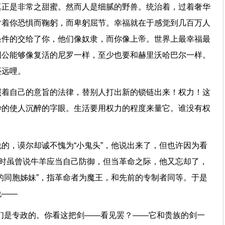
真正是非常之甜蜜。然而人是细腻的野兽。统治着，过着奢华
对着你恐惧而鞠躬，而卑躬屈节。幸福就在于感觉到几百万人
条件的交给了你，他们像奴隶，而你像上帝。世界上最幸福最
国公能够像复活的尼罗一样，至少也要和赫里沃哈巴尔一样。
还远哩。
照着自己的意旨的法律，替别人打出新的锁链出来！权力！这
妙的使人沉醉的字眼。生活要用权力的程度来量它。谁没有权
的，谟尔却诚不愧为“小鬼头”，他说出来了，但也许因为看
当时虽曾说牛羊应当自己防御，但当革命之际，他又忘却了，
的同胞姊妹”，指革命者为魔王，和先前的专制者同等。于是
说——
们是专政的。你看这把剑——看见罢？——它和贵族的剑一