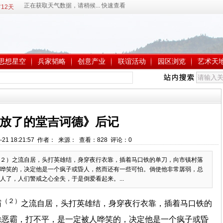
12天
思想星空
兵家韬略
创意产业
联谊活动
园区浏览
艺术天
放了的堂吉诃德》后记
-21 18:21:57 作者： 来源： 查看：
828
评论：
0
２）之流自居，头打英雄结，身穿夜行衣靠，插着马口铁的单刀，向市镇村落
哗笑的，决定他是一个疯子或昏人，然而还有一些可怕。倘使他非常孱弱，总
了，人们警戒之心全失，于是倒爱看起来。...
（２）
霸
之流自居，头打英雄结，身穿夜行衣靠，插着马口铁的
除恶霸，打不平，是一定被人哗笑的，决定他是一个疯子或昏