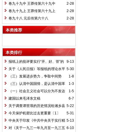
卷九十九中 王莽传第六十九中
2-28
卷九十九上 王莽传第六十九上
2-28
卷九十八 元后传第六十八
2-28
本类推荐
本类排行
报纸上的批评要实行“开、好、管”的
9-13
方针*
关于《人民日报》等报纸的理论水平
5-30
的批语〔1〕
（三）发展进步势力，争取中间势
1-8
力，孤立顽固势力
（三）认清中国国情，是认清中国革
1-3
命一切问题的基本依据
（一）社会主义社会可以分为不发达
1-5
和比较发达两个阶段
建国以来毛泽东文稿
6-7
关于调查谭世瑛的历史情况给湘乡县
5-22
委的信和给谭世瑛的复信
今天保护机密比过去更重要〔1〕
5-31
中央关于印发《中共中央关于实行精
5-13
兵简政、增产节约、反对贪污、反对浪费
对《关于一九三一年九月至一九三五
6-10