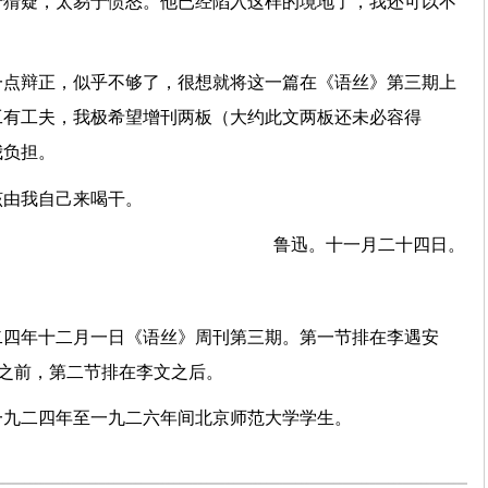
于猜疑，太易于愤怒。他已经陷入这样的境地了，我还可以不
？
一点辩正，似乎不够了，很想就将这一篇在《语丝》第三期上
工有工夫，我极希望增刊两板（大约此文两板还未必容得
我负担。
该由我自己来喝干。
鲁迅。十一月二十四日。
二四年十二月一日《语丝》周刊第三期。第一节排在李遇安
》之前，第二节排在李文之后。
一九二四年至一九二六年间北京师范大学学生。