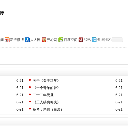
上传
空间
新浪微博
人人网
开心网
百度空间
和讯
天涯社区
6-21
关于《关于红笑》
6-21
6-21
《一个青年的梦》
6-21
6-21
二十二年元旦
6-21
6-21
《工人绥惠略夫》
6-21
6-21
备考：来信（白波）
6-21