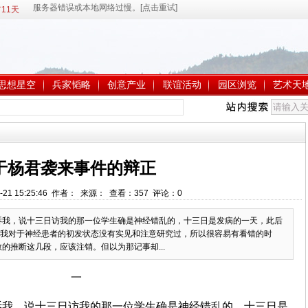
11天
思想星空
兵家韬略
创意产业
联谊活动
园区浏览
艺术天
于杨君袭来事件的辩正
-21 15:25:46 作者： 来源： 查看：
357
评论：
0
诉我，说十三日访我的那一位学生确是神经错乱的，十三日是发病的一天，此后
我对于神经患者的初发状态没有实见和注意研究过，所以很容易有看错的时
的推断这几段，应该注销。但以为那记事却...
一
诉我，说十三日访我的那一位学生确是神经错乱的，十三日是