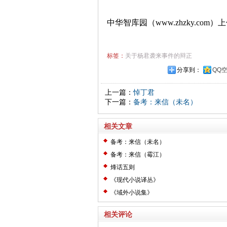
中华智库园（www.zhzky.com）
标签：
关于杨君袭来事件的辩正
分享到：
QQ
上一篇：
悼丁君
下一篇：
备考：来信（未名）
相关文章
备考：来信（未名）
备考：来信（霉江）
烽话五则
《现代小说译丛》
《域外小说集》
相关评论