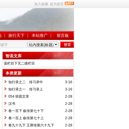
加入收藏
设为首页
地
旅行天下
本站推广
留言板
智圣文库
该栏目下无二级栏目
本类更新
知行录之二 传习录中
3-16
知行录之一 传习录上
3-16
054 班固文库
2-28
汉书
2-28
卷一百下 叙传第七十下
2-28
卷一百上 叙传第七十上
2-28
卷九十九下 王莽传第六十九下
2-28