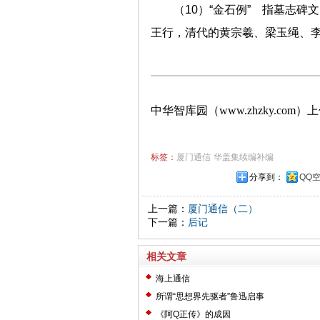
（10）“金石例” 指墓志
王行，清代的黄宗羲、梁玉绳、
中华智库园（www.zhzky.com）
标签：
厦门通信
华盖集续编补编
分享到：
QQ
上一篇：
厦门通信（二）
下一篇：
后记
相关文章
海上通信
所谓“思想界先驱者”鲁迅启事
《阿Q正传》的成因