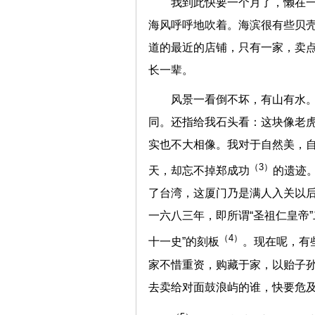
我到此快要一个月了，懒在
海风呼呼地吹着。海滨很有些贝
道的最近的店铺，只有一家，卖
长一辈。
风景一看倒不坏，有山有水
同。还指给我石头看：这块像老
实也不大相像。我对于自然美，
（3）
天，却忘不掉郑成功
的遗迹
了台湾，这厦门乃是满人入关以
一六八三年，即所谓“圣祖仁皇帝”
（4）
十一史”的刻板
。现在呢，有
家不惜重资，购藏于家，以贻子
去卖给对面鼓浪屿的谁，快要危