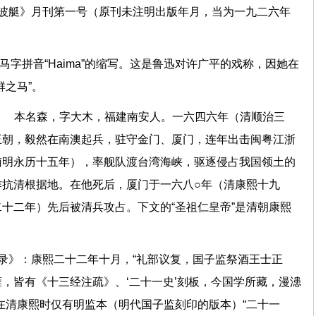
《波艇》月刊第一号（原刊未注明出版年月，当为一九二六年
罗马字拼音“Haima”的缩写。这是鲁迅对许广平的戏称，因她在
群之马”。
62） 本名森，字大木，福建南安人。一六四六年（清顺治三
王朝，毅然在南澳起兵，驻守金门、厦门，连年出击闽粤江浙
南明永历十五年），率舰队渡台湾海峡，驱逐侵占我国领土的
作抗清根据地。在他死后，厦门于一六八○年（清康熙十九
十二年）先后被清兵攻占。下文的“圣祖仁皇帝”是清朝康熙
录》：康熙二十二年十月，“礼部议复，国子监祭酒王士正
，皆有《十三经注疏》、‘二十一史’刻板，今国学所藏，漫漶
在清康熙时仅有明监本（明代国子监刻印的版本）“二十一