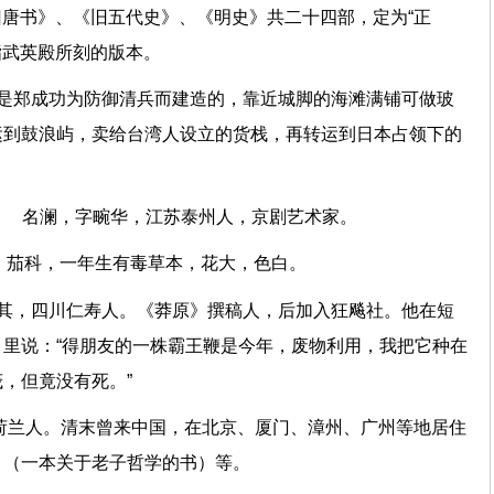
《旧唐书》、《旧五代史》、《明史》共二十四部，定为“正
指武英殿所刻的版本。
关是郑成功为防御清兵而建造的，靠近城脚的海滩满铺可做玻
运到鼓浪屿，卖给台湾人设立的货栈，再转运到日本占领下的
61） 名澜，字畹华，江苏泰州人，京剧艺术家。
”。茄科，一年生有毒草本，花大，色白。
朋其，四川仁寿人。《莽原》撰稿人，后加入狂飚社。他在短
里说：“得朋友的一株霸王鞭是今年，废物利用，我把它种在
，但竟没有死。”
尔，荷兰人。清末曾来中国，在北京、厦门、漳州、广州等地居住
》（一本关于老子哲学的书）等。