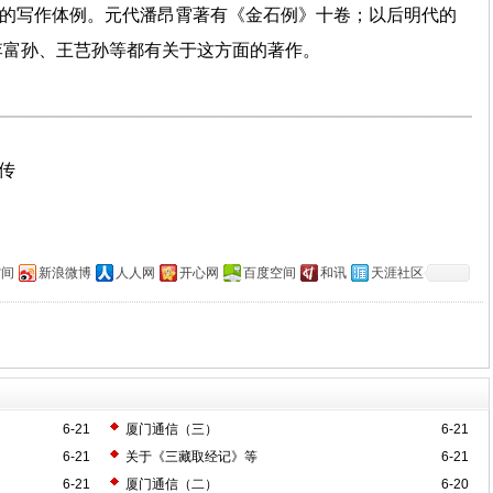
碑文的写作体例。元代潘昂霄著有《金石例》十卷；以后明代的
李富孙、王芑孙等都有关于这方面的著作。
上传
空间
新浪微博
人人网
开心网
百度空间
和讯
天涯社区
6-21
厦门通信（三）
6-21
6-21
关于《三藏取经记》等
6-21
6-21
厦门通信（二）
6-20