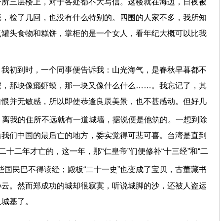
一所三层楼上，对于各处都不大写信。这楼就在海边，日夜被
壳，检了几回，也没有什么特别的。四围的人家不多，我所知
点罐头食物和糕饼，掌柜的是一个女人，看年纪大概可以比我
。我初到时，一个同事便告诉我：山光海气，是春秋早暮都不
虎，那块像癞虾蟆，那一块又像什么什么……。我忘记了，其
自恨并无敏感，所以即使恭逢良辰美景，也不甚感动。但好几
。离我的住所不远就有一道城墙，据说便是他筑的。一想到除
后我们中国的最后亡的地方，委实觉得可悲可喜。台湾是直到
二十二年才亡的，这一年，那“仁皇帝”们便修补“十三经”和“二
些国民巴不得读经；殿板“二十一史”也变成了宝贝，古董藏书
孙云。然而郑成功的城却很寂寞，听说城脚的沙，还被人盗运
及城基了。