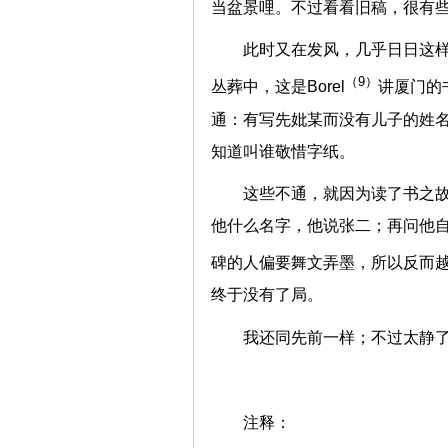
当盆景哩。不过看看旧稿，很有
此时又在发风，几乎日日这
（9）
丛葬中，这是Borel
讲厦门的
通：有写先妣某而没有儿子的姓名
知道叫谁敬惜字纸。
这些不通，就因为读了书之
他什么名字，他说张二；再问他
碑的人偏要舞文弄墨，所以反而越
终于没有了局。
我还同先前一样；不过太静
注释：