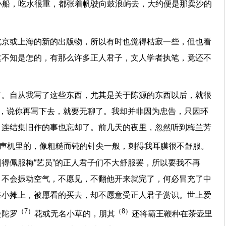
小船，吃水很重，都张着帆驶向鼓浪屿去，大约便是那卖沙的
北京或上海的新的出版物，所以有时也觉得枯寂一些，但也看
这不知是怎的，有那么许多正人君子，文人学者执笔，竟还不
了。自从我写了这些东西，尤其是关于陈源的东西以后，就很
告，说你再写下去，就要无聊了。我却并非因为忠告，只因环
，连结集旧作的事也忘却了。前几天的夜里，忽然听到梅兰芳
留声机里的，像粗糙而钝的针尖一般，刺得我耳膜很不舒服。
得佩服梅“艺员”的正人君子们不大舒服罢，所以要我不再
，不会振动空气，不愿见，不翻他开来就完了，何必冒充了中
在小摊上，被愿看的买去，却不愿意受正人君子赏识。世上爱
（7）
（8）
曼陀罗
花或无名小草的，朋其
还将霸王鞭种在茶壶里