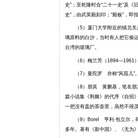
史”；至乾隆时合“二十一史”及
史”，由武英殿刻印；“殿板”，即
（5）厦门大学附近的镇北
璃原料的白沙，当时有人把它偷
台湾的玻璃厂。
（6）梅兰芳（1894—19
（7）曼陀罗 亦称“风茄儿
（8）朋其 黄鹏基，笔名
篇小说集《荆棘》的代序《自招》
一把没有盖的茶壶里，虽然不很茂
（9）Borel 亨利·包立
多年。著有《新中国》、《无为