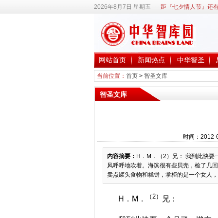
2026年8月7日 星期五
距『七夕情人节』还有
网站首页
新闻热点
中华智圣
当前位置：
首页
>
智圣文库
智圣文库
时间：2012-
内容摘要：
H．M．（2）兄： 我到此快
风呼呼地吹着。海滨很有些贝壳，检了几回
卖点罐头食物和糕饼，掌柜的是一个女人，看
（2）
H．M．
兄：