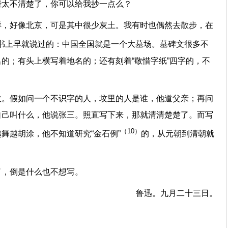
些太不清楚了，你可以给我抄一点么？
样，好像北京，可是其中很少灰土。我有时也偶然去散步，在
书上早就说过的：中国全国就是一个大墓场。墓碑文很多不
的；有头上横写着地名的；还有刻着“敬惜字纸”四字的，不
故。假如问一个不识字的人，坟里的人是谁，他道父亲；再问
自己叫什么，他说张三。照直写下来，那就清清楚楚了。而写
（10）
舞越胡涂，他不知道研究“金石例”
的，从元朝到清朝就
了，倒是什么也不想写。
鲁迅。九月二十三日。