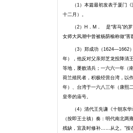
（1）本篇最初发表于厦门
十二月）。
（2）H．M． 是“害马”的
女师大风潮中曾被杨荫榆称做“害
（3）郑成功（1624—16
年），他反对父亲郑芝龙投降清
等地，屡败清兵；一六六一年（
荷兰殖民者，积极经营台湾，以
年）、台湾于一六八三年（康熙二
皇帝的庙号。
（4）清代王先谦《十朝东华
（按即王士禛）奏：明代南北两雍
残缺，宜及时修补……从之。”按