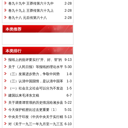
卷九十九中 王莽传第六十九中
2-28
卷九十九上 王莽传第六十九上
2-28
卷九十八 元后传第六十八
2-28
本类推荐
本类排行
报纸上的批评要实行“开、好、管”的
9-13
方针*
关于《人民日报》等报纸的理论水平
5-30
的批语〔1〕
（三）发展进步势力，争取中间势
1-8
力，孤立顽固势力
（三）认清中国国情，是认清中国革
1-3
命一切问题的基本依据
（一）社会主义社会可以分为不发达
1-5
和比较发达两个阶段
建国以来毛泽东文稿
6-7
关于调查谭世瑛的历史情况给湘乡县
5-22
委的信和给谭世瑛的复信
今天保护机密比过去更重要〔1〕
5-31
中央关于印发《中共中央关于实行精
5-13
兵简政、增产节约、反对贪污、反对浪费
对《关于一九三一年九月至一九三五
6-10