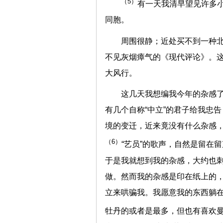
（5）
有一天我清早望见许多
同胞。
周围很静；近处买不到一种
不见灰烟瘴气的《现代评论》。
大风行。
这几天我想编我今年的杂感
有几个自称“中立”的君子给我忠
境的变迁，近来竟没有什么杂感
（6）
“艺员”的歌声，自然是留在
于是我就想到我的杂感，大约也刺
做。然而我的杂感是印在纸上的
立来哄骗我。我愿意我的东西躺
牡丹的或者是最多，但也有喜欢