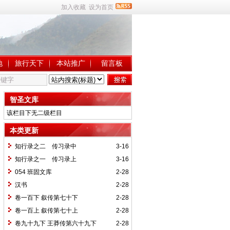
加入收藏
设为首页
地
旅行天下
本站推广
留言板
智圣文库
该栏目下无二级栏目
本类更新
知行录之二 传习录中
3-16
知行录之一 传习录上
3-16
054 班固文库
2-28
汉书
2-28
卷一百下 叙传第七十下
2-28
卷一百上 叙传第七十上
2-28
卷九十九下 王莽传第六十九下
2-28