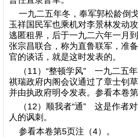
一九二五年冬，奉军郭松龄倒
玉祥国民军也乘机对李景林发动
逃匿租界，后于一九二六年一月
张宗昌联合，称为直鲁联军，准
官的谈话，就是这时发表的。
（11）“整顿学风” 一九二五
祺瑞政府内阁会议通过了章士钊草
并由执政府明令发表。参看本卷第1
（12）顺我者“通” 这是作者
人的讽刺。
参看本卷第5页注（4）。