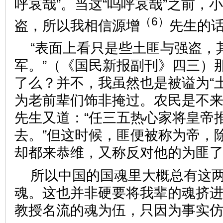
呼哀哉”。当这“呜呼哀哉”之前，
（6）
盗，所以我相信源增
先生的
“表面上看只是些土匪与强盗，
军。”（《国民新报副刊》四三）
了么？并不，我虽然也是被谥为“
为老前辈们饰非掩过。农民是不
先生又道：“任三五热心家将皇帝
去。”但这时候，匪便被称为帝，
却都来恭维，又称反对他的为匪
所以中国的国魂里大概总有这
魂。这也并非硬要将我辈的魂挤
教授名流的魂为伍，只因为事实