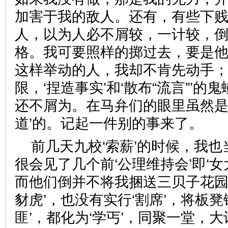
加害于我的敌人。还有，有些下
人，以为人必不屑较，一计较，
格。我可要照样的掷过去，要是
这样举动的人，我却不肯先动手
限，‘捏造事实’和‘散布“流言”’
还不屑为。在马弁们的眼里虽然是‘
道’的。记起一件别的事来了。
前几天九校‘索薪’的时候，我
很会见了几个前‘公理维持会’即‘女
而他们倒并不将我捆送三贝子花园
豺虎’，也没有实行‘割席’，将板凳锯
匪’，都化为‘学丐’，同聚一堂，