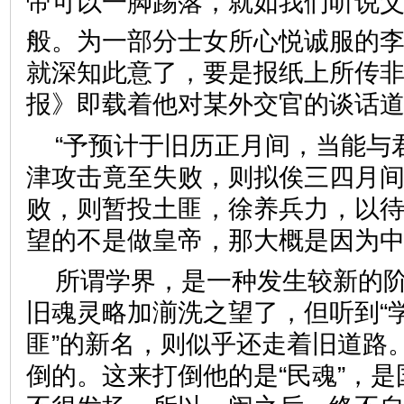
帝可以一脚踢落，就如我们听说
般。为一部分士女所心悦诚服的
就深知此意了，要是报纸上所传
报》即载着他对某外交官的谈话
“予预计于旧历正月间，当能与
津攻击竟至失败，则拟俟三四月
败，则暂投土匪，徐养兵力，以待
望的不是做皇帝，那大概是因为
所谓学界，是一种发生较新的
旧魂灵略加湔洗之望了，但听到“学
匪”的新名，则似乎还走着旧道路
倒的。这来打倒他的是“民魂”，