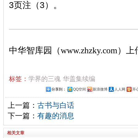
3页注（3）。
中华智库园（www.zhzky.com）上
标签：
学界的三魂
华盖集续编
分享到：
QQ空间
新浪微博
人人网
开
上一篇：
古书与白话
下一篇：
有趣的消息
相关文章