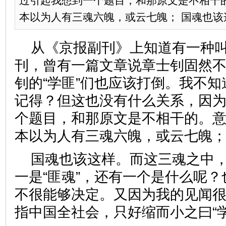
过引起我想到一个题目，和那原文是不相干
本以为人有三魂六魄，或云七魄； 国魂也该这
从《京报副刊》上知道有一种
刊，曾有一篇文章说章士钊固然
钊的“学匪”们也应该打倒。我不
记得？但这也没有什么关系，因
个题目，和那原文是不相干的。
本以为人有三魂六魄，或云七魄
国魂也该这样。而这三魂之中，
一是“匪魂”，还有一个是什么呢？
不很能够决定。又因为我的见闻
指中国全社会，只好缩而小之曰“学