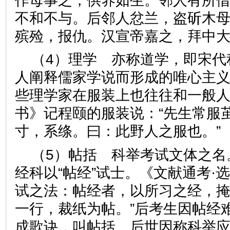
作母事之，供养如生。邻人有所
不和不与。后邻人忿兰，盗斫木
殡殓，报仇。汉宣帝嘉之，拜中大
（4）理学 亦称道学，即宋代
人阐释儒家学说而形成的唯心主
些理学家在服装上也往往和一般
书》记程颐的服装说：“先生常服
寸，系绦。曰：此野人之服也。”
（5）帖括 科举考试文体之名
经科以“帖经”试士。《文献通考·
试之法：帖经者，以所习之经，
一行，裁纸为帖。”后考生因帖经
成歌诀，叫帖括。后世因称科举