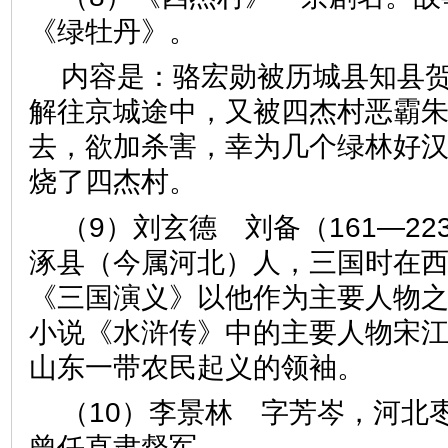
《绿牡丹》。
内容是：骆宏勋被历城县知县
解往京城途中，又被四杰村恶霸
去，欲加杀害，幸为几个绿林好
烧了四杰村。
（9）刘玄德 刘备（161—2
涿县（今属河北）人，三国时在
《三国演义》以他作为主要人物
小说《水浒传》中的主要人物宋
山东一带农民起义的领袖。
（10）李景林 字芳岑，河北
曾任直隶督军。