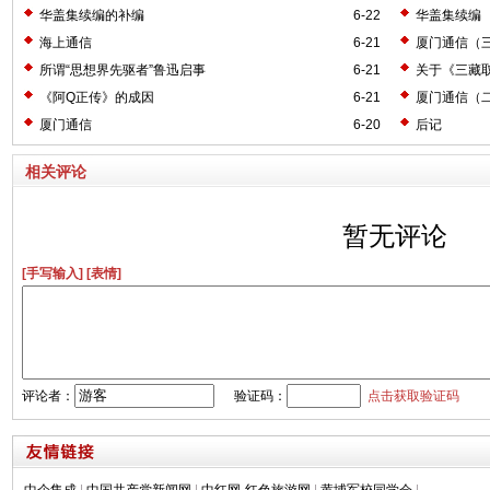
华盖集续编的补编
6-22
华盖集续编
海上通信
6-21
厦门通信（
所谓“思想界先驱者”鲁迅启事
6-21
关于《三藏
《阿Q正传》的成因
6-21
厦门通信（
厦门通信
6-20
后记
相关评论
暂无评论
[手写输入]
[表情]
评论者：
验证码：
点击获取验证码
中企集成
|
中国共产党新闻网
|
中红网-红色旅游网
|
黄埔军校同学会
|