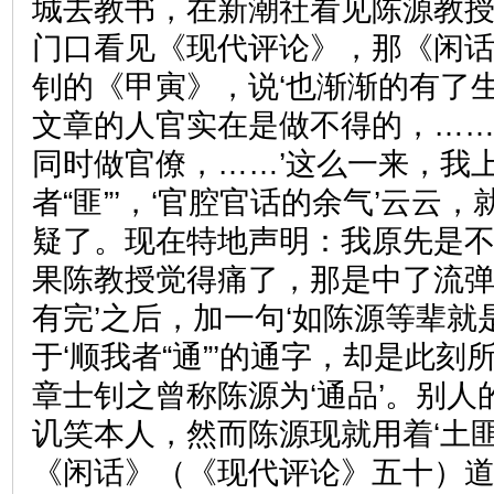
城去教书，在新潮社看见陈源教
门口看见《现代评论》，那《闲
钊的《甲寅》，说‘也渐渐的有了
文章的人官实在是做不得的，……
同时做官僚，……’这么一来，我上
者“匪”’，‘官腔官话的余气’云云，
疑了。现在特地声明：我原先是
果陈教授觉得痛了，那是中了流弹
有完’之后，加一句‘如陈源等辈就
于‘顺我者“通”’的通字，却是此
章士钊之曾称陈源为‘通品’。别
讥笑本人，然而陈源现就用着‘土
《闲话》（《现代评论》五十）道