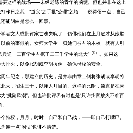
需要这样的战场——未经老练的青年的脑髓。但也并非在这上
打昨日之我，“道义”之手批“公理”之颊——说得俗一点，自己
么还能明白是怎么一回事。
个学者文人或批评家亡魂失魄了，仿佛他们在上月底才从娘胎
月以前的事似的。女师大学生一归她们被占的本校，就有人引
（9）
派兵送一二百学生占据了二三千学生的北大”
。如果这
师大扑灭，以免张胡或李胡援例，确保母校的安全。
七周年纪念，那建立的历史，是并非由章士钊将张胡或李胡将
立北大，招生三千，以掩人耳目的。这样的比附，简直是在青
为“挑剔风潮”。但也许批评界有时也是“只许州官放火不准百
的。
一个特权，月月，时时，自己和自己战，——即自己打嘴巴。
为连一点“闲话”也讲不清楚。