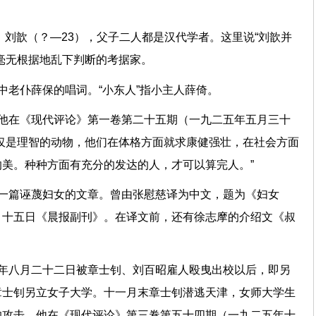
）
）、刘歆（？—23），父子二人都是汉代学者。这里说“刘歆并
毫无根据地乱下判断的考据家。
中老仆薛保的唱词。“小东人”指小主人薛倚。
。他在《现代评论》第一卷第二十五期（一九二五年五月三十
仅是理智的动物，他们在体格方面就求康健强壮，在社会方面
美。种种方面有充分的发达的人，才可以算完人。”
的一篇诬蔑妇女的文章。曾由张慰慈译为中文，题为《妇女
、十五日《晨报副刊》。在译文前，还有徐志摩的介绍文《叔
五年八月二十二日被章士钊、刘百昭雇人殴曳出校以后，即另
章士钊另立女子大学。十一月末章士钊潜逃天津，女师大学生
的攻击，他在《现代评论》第三卷第五十四期（一九二五年十