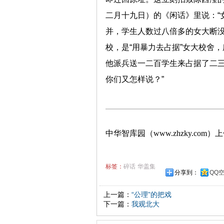
二月十九日）的《闲话》里说：“
并，学生人数过八倍多的女大断没
校，是“用暴力去占据”女大校舍
他派兵送一二百学生来占据了二
你们又怎样说？”
中华智库园（www.zhzky.com）
标签：
碎话
华盖集
分享到：
QQ
上一篇：
“公理”的把戏
下一篇：
我观北大