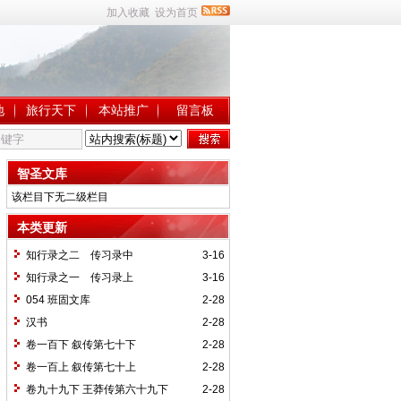
加入收藏
设为首页
地
旅行天下
本站推广
留言板
智圣文库
该栏目下无二级栏目
本类更新
知行录之二 传习录中
3-16
知行录之一 传习录上
3-16
054 班固文库
2-28
汉书
2-28
卷一百下 叙传第七十下
2-28
卷一百上 叙传第七十上
2-28
卷九十九下 王莽传第六十九下
2-28