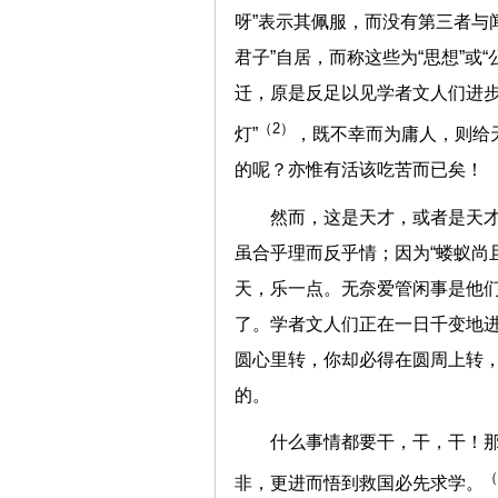
呀”表示其佩服，而没有第三者与
君子”自居，而称这些为“思想”或
迁，原是反足以见学者文人们进步
（2）
灯”
，既不幸而为庸人，则给
的呢？亦惟有活该吃苦而已矣！
然而，这是天才，或者是天
虽合乎理而反乎情；因为“蝼蚁尚
天，乐一点。无奈爱管闲事是他
了。学者文人们正在一日千变地
圆心里转，你却必得在圆周上转
的。
什么事情都要干，干，干！
（
非，更进而悟到救国必先求学。