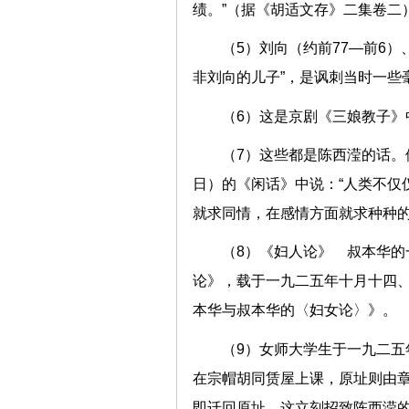
绩。”（据《胡适文存》二集卷二
（5）刘向（约前77—前6
非刘向的儿子”，是讽刺当时一些
（6）这是京剧《三娘教子》
（7）这些都是陈西滢的话
日）的《闲话》中说：“人类不仅
就求同情，在感情方面就求种种的
（8）《妇人论》 叔本华
论》，载于一九二五年十月十四
本华与叔本华的〈妇女论〉》。
（9）女师大学生于一九二
在宗帽胡同赁屋上课，原址则由
即迁回原址。这立刻招致陈西滢