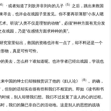
4），
（5）
或者知道了刘歆并非刘向的儿子
之后，跳出来救国
寻来寻去，也许会在戏园子里发见。你不要再菲薄那“小东人嗯
艺术。听说“人类不仅是理智的动物”，必须“种种方面有充分发
之在戏园，乃是“在感情方面求种种的美”。
从研究室里钻出，救国的资格也许有一点了，却不料还是一个
畸形物，真是可怜可怜。
种的美去，怎么样？谁知道呢。也许学者已经出戏园，学说也
。
（8）
近来中国的绅士们却独独赏识了他的《妇人论》
。的确，
胃，但别的话却实在很有些和我们不相宜的。即如《读书和书
的时候，别人却替我们想。我们不过反复了这人的心的过程。
书时，我们的脑已非自己的活动地。这是别人的思想的战场