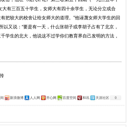
女大有三百五十学生，女师大有四十余学生，无论分立或合
有把较大的校舍让给女师大的道理。”他诬蔑女师大学生的回
，所以又说：“要是有一天，什么张胡子或李胡子占有了北京，
三千学生的北大，他说这不过学你们教育界自己发明的方法，
上传
空间
新浪微博
人人网
开心网
百度空间
和讯
天涯社区
0