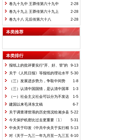
卷九十九中 王莽传第六十九中
2-28
卷九十九上 王莽传第六十九上
2-28
卷九十八 元后传第六十八
2-28
本类推荐
本类排行
报纸上的批评要实行“开、好、管”的
9-13
方针*
关于《人民日报》等报纸的理论水平
5-30
的批语〔1〕
（三）发展进步势力，争取中间势
1-8
力，孤立顽固势力
（三）认清中国国情，是认清中国革
1-3
命一切问题的基本依据
（一）社会主义社会可以分为不发达
1-5
和比较发达两个阶段
建国以来毛泽东文稿
6-7
关于调查谭世瑛的历史情况给湘乡县
5-22
委的信和给谭世瑛的复信
今天保护机密比过去更重要〔1〕
5-31
中央关于印发《中共中央关于实行精
5-13
兵简政、增产节约、反对贪污、反对浪费
对《关于一九三一年九月至一九三五
6-10