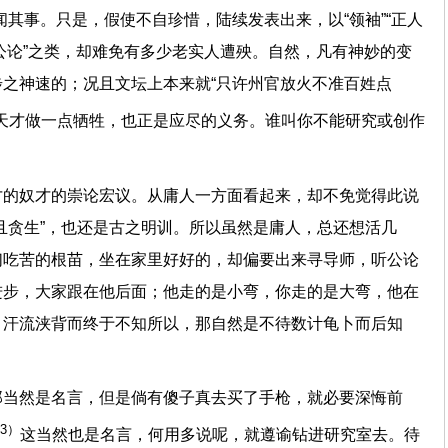
闻其事。只是，假使不自珍惜，陆续发表出来，以“领袖”“正人
“公论”之类，却难免有多少老实人遭殃。自然，凡有神妙的变
之神速的；况且文坛上本来就“只许州官放火不准百姓点
天才做一点牺牲，也正是应尽的义务。谁叫你不能研究或创作
才的奴才的崇论宏议。从庸人一方面看起来，却不免觉得此说
且贪生”，也还是古之明训。所以虽然是庸人，总还想活几
们吃苦的根苗，坐在家里好好的，却偏要出来寻导师，听公论
进步，大家跟在他后面；他走的是小弯，你走的是大弯，他在
，汗流浃背而终于不知所以，那自然是不待数计龟卜而后知
那当然是名言，但是倘有傻子真去买了手枪，就必要深悔前
3）
这当然也是名言，何用多说呢，就遵谕钻进研究室去。待