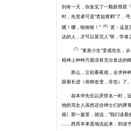
（
到有一天，你发见了一颗新彗星
时，先觉者可是“杳如黄鹤”了，
（6）
嗯！哪，唉唉唉！”
罢：这是
达的人，才可以算完人”呀，学者
（7）
“束发小生”变成先生，
精神上种种方面没有充分发达的
那么，立刻看夜戏，去求种
跟着长进（俗称改变，非也）了
叔本华先生以厌世名一时，
他的骂女人虽然还合绅士们的脾
籍》那一篇里，就说，“我们读着
……然而本来底地说起来，则读