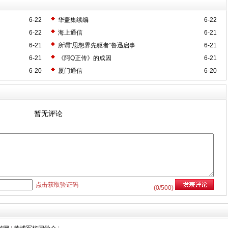
6-22
华盖集续编
6-22
6-22
海上通信
6-21
6-21
所谓“思想界先驱者”鲁迅启事
6-21
6-21
《阿Q正传》的成因
6-21
6-20
厦门通信
6-20
暂无评论
点击获取验证码
(
0
/500)