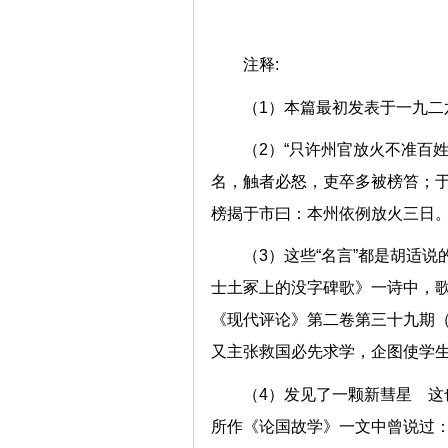
注释:
（1）本篇最初发表于一九二
（2）“只许州官放火不准百
名，触者必怒，吏卒多被榜笞；
榜揭于市曰：本州依例放火三日。
（3）这些“名言”都是胡适
士土冢上的没字碑歌》一诗中，歌
《现代评论》第二卷第三十九期
又主张救国必先求学，企图使学
（4）发见了一颗新彗星 
所作《论国故学》一文中曾说过：