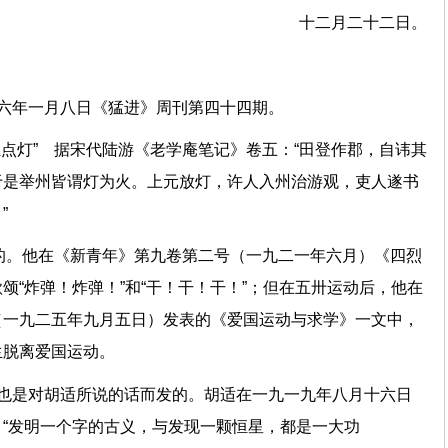
十二月二十二日。
六年一月八日《猛进》周刊第四十四期。
姓点灯” 据宋代陆游《老学庵笔记》卷五：“田登作郡，自讳其
于是举州皆谓灯为火。上元放灯，许人入州治游观，吏人遂书
”
说的。他在《新青年》第九卷第二号（一九二一年六月）《四烈
颂“炸弹！炸弹！”和“干！干！干！”；但在五卅运动后，他在
（一九二五年九月五日）发表的《爱国运动与求学》一文中，
生脱离爱国运动。
这也是对胡适所说的话而发的。胡适在一九一九年八月十六日
“发明一个字的古义，与发现一颗恒星，都是一大功