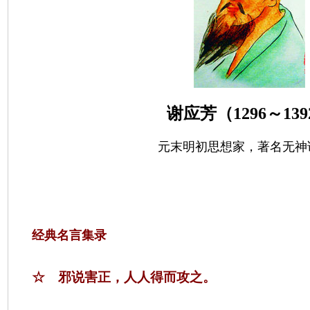
谢应芳（
1296
～
139
元末明初思想家，著名无神
经典名言集录
☆ 邪说害正，人人得而攻之。