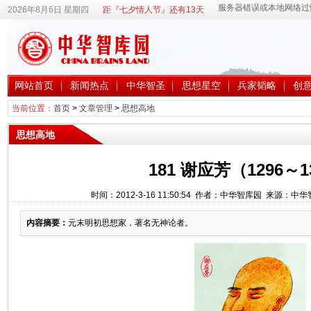
2026年8月6日 星期四
距『七夕情人节』还有13天
网站首页
新闻热点
中华智圣
思想星空
兵家韬略
创
当前位置：
首页
>
文章管理
>
思想高地
思想高地
181 谢应芳（1296～1
时间：2012-3-16 11:50:54 作者：中华智库园 来源：中
内容摘要：
元末明初思想家，著名无神论者。