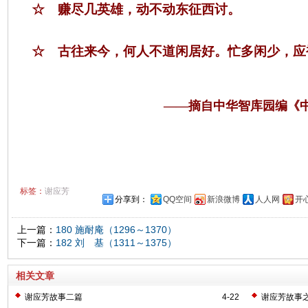
☆ 赚尽几英雄，动不动东征西讨。
☆
古往来今，何人不道闲居好。忙多闲少，应
——摘自中华智库园编《
标签：
谢应芳
分享到：
QQ空间
新浪微博
人人网
开
上一篇：
180 施耐庵（1296～1370）
下一篇：
182 刘 基（1311～1375）
相关文章
谢应芳故事二篇
4-22
谢应芳故事之