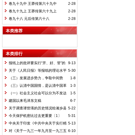
卷九十九中 王莽传第六十九中
2-28
卷九十九上 王莽传第六十九上
2-28
卷九十八 元后传第六十八
2-28
本类推荐
本类排行
报纸上的批评要实行“开、好、管”的
9-13
方针*
关于《人民日报》等报纸的理论水平
5-30
的批语〔1〕
（三）发展进步势力，争取中间势
1-8
力，孤立顽固势力
（三）认清中国国情，是认清中国革
1-3
命一切问题的基本依据
（一）社会主义社会可以分为不发达
1-5
和比较发达两个阶段
建国以来毛泽东文稿
6-7
关于调查谭世瑛的历史情况给湘乡县
5-22
委的信和给谭世瑛的复信
今天保护机密比过去更重要〔1〕
5-31
中央关于印发《中共中央关于实行精
5-13
兵简政、增产节约、反对贪污、反对浪费
对《关于一九三一年九月至一九三五
6-10