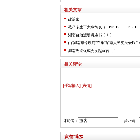
相关文章
政治家
毛泽东生平大事简表（1893.12——1920.1
湖南自治运动请愿书〔１〕
由“湖南革命政府”召集“湖南人民宪法会议”
法”以建设“新湖南”之建议〔１〕
湖南改造促成会发起宣言〔１〕
相关评论
[手写输入]
[表情]
评论者：
验证码：