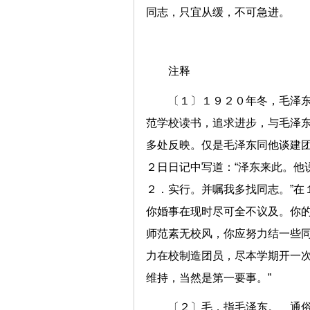
同志，只宜从缓，不可急进。
注释
〔１〕１９２０年冬，毛泽
范学校读书，追求进步，与毛泽
多处反映。仅是毛泽东同他谈建
２日日记中写道：“泽东来此。他
２．实行。并嘱我多找同志。”在
你婚事在现时尽可全不议及。你的
师范素无校风，你应努力结一些
力在校制造团员，尽本学期开一
维持，当然是第一要事。”
〔２〕毛，指毛泽东。 通