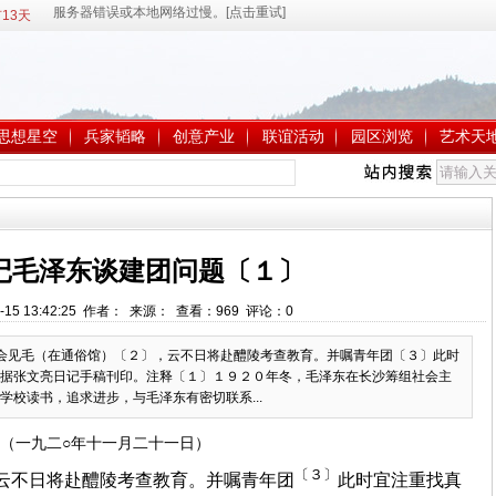
13天
思想星空
兵家韬略
创意产业
联谊活动
园区浏览
艺术天
记毛泽东谈建团问题〔１〕
-15 13:42:25 作者： 来源： 查看：
969
评论：
0
会见毛（在通俗馆）〔２〕，云不日将赴醴陵考查教育。并嘱青年团〔３〕此时
据张文亮日记手稿刊印。注释〔１〕１９２０年冬，毛泽东在长沙筹组社会主
校读书，追求进步，与毛泽东有密切联系...
（一九二○年十一月二十一日）
〔３〕
云不日将赴醴陵考查教育。并嘱青年团
此时宜注重找真