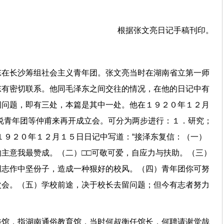
根据张文亮日记手稿刊印。
东在长沙筹组社会主义青年团。张文亮当时在湖南省立第一师
东有密切联系。他同毛泽东之间交往的情况，在他的日记中有
团问题，即有三处，本篇是其中一处。他在１９２０年１２月
说青年团等仲甫来再开成立会。可分为两步进行：１．研究；
１９２０年１２月１５日日记中写道：“接泽东复信：（一）
主意我最赞成。（二）□□可敬可爱，自应力与扶助。（三）
同志作中坚份子，造成一种狠好的校风。（四）青年团你可努
次会。（五）学校前途，决于校长去留问题；但今有志者努力
俗馆，指湖南通俗教育馆，当时何叔衡任馆长，何聘请谢觉哉