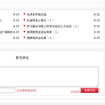
6-15
毛泽东早期文稿
6-15
1）
6-15
呈湘潭县公署文〔１〕
6-15
6-15
昨日建议召集人民宪法会议之大会议〔１〕
6-15
制定“湖南宪
6-15
湘潭教育促进会简章〔１〕
6-15
6-15
湘事维持会内幕〔１〕
6-15
暂无评论
点击获取验证码
(
0
/500)