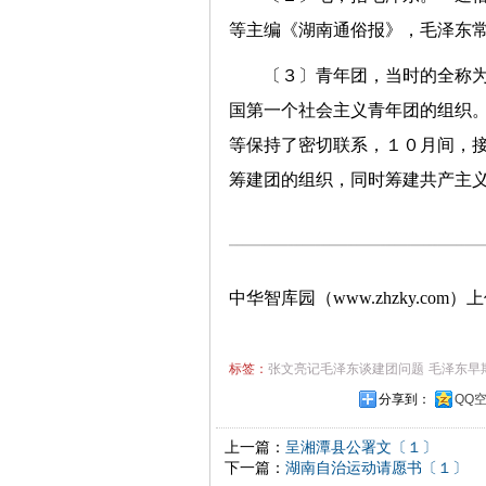
等主编《湖南通俗报》，毛泽东
〔３〕青年团，当时的全称
国第一个社会主义青年团的组织
等保持了密切联系，１０月间，
筹建团的组织，同时筹建共产主
中华智库园（www.zhzky.com）
标签：
张文亮记毛泽东谈建团问题
毛泽东早
分享到：
QQ
上一篇：
呈湘潭县公署文〔１〕
下一篇：
湖南自治运动请愿书〔１〕