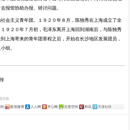
常去报馆协助办报、研讨问题。
为社会主义青年团。１９２０年８月，陈独秀在上海成立了全
。１９２０年７月初，毛泽东离开上海回到湖南后，与陈独秀
接到上海寄来的青年团章程之后，开始在长沙地区发展团员，
义小组。
上传
期文稿
空间
新浪微博
人人网
开心网
百度空间
和讯
天涯社区