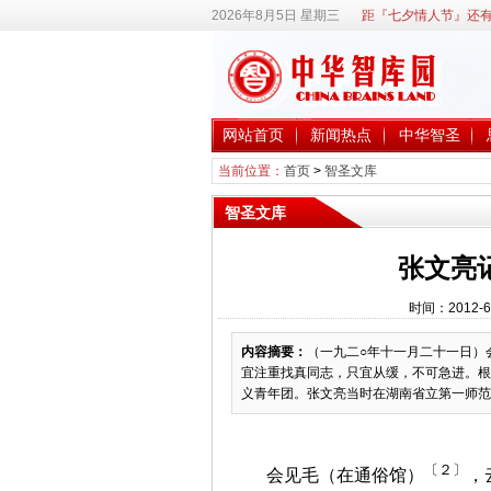
2026年8月5日 星期三
距『七夕情人节』还有
网站首页
新闻热点
中华智圣
当前位置：
首页
>
智圣文库
智圣文库
张文亮
时间：2012-6
内容摘要：
（一九二○年十一月二十一日）
宜注重找真同志，只宜从缓，不可急进。根
义青年团。张文亮当时在湖南省立第一师范学
〔２〕
会见毛（在通俗馆）
，