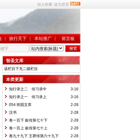
加入收藏
设为首页
地
旅行天下
本站推广
留言板
智圣文库
该栏目下无二级栏目
本类更新
知行录之二 传习录中
3-16
知行录之一 传习录上
3-16
054 班固文库
2-28
汉书
2-28
卷一百下 叙传第七十下
2-28
卷一百上 叙传第七十上
2-28
卷九十九下 王莽传第六十九下
2-28