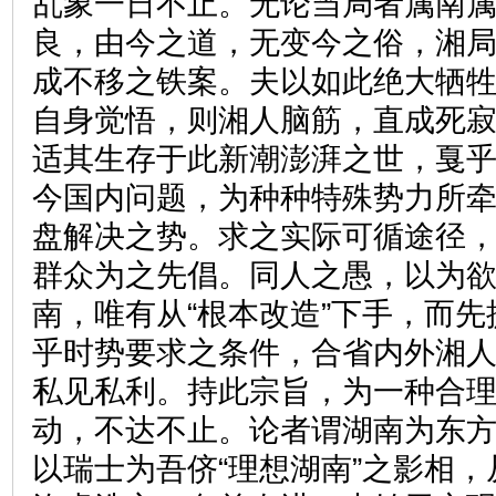
乱象一日不止。无论当局者属南
良，由今之道，无变今之俗，湘
成不移之铁案。夫以如此绝大牺
自身觉悟，则湘人脑筋，直成死
适其生存于此新潮澎湃之世，戛
今国内问题，为种种特殊势力所
盘解决之势。求之实际可循途径
群众为之先倡。同人之愚，以为
南，唯有从“根本改造”下手，而
乎时势要求之条件，合省内外湘
私见私利。持此宗旨，为一种合
动，不达不止。论者谓湖南为东
以瑞士为吾侪“理想湖南”之影相