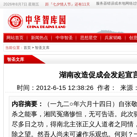
2026年8月7日 星期五
距『七夕情人节』还有11天
网站首页
新闻热点
中华智圣
思想星空
兵家韬略
创
当前位置：
首页
>
智圣文库
智圣文库
湖南改造促成会发起宣
时间：2012-6-15 12:38:26 作者： 来
内容摘要：
（一九二○年六月十四日）自张
杀之能事，湘民冤痛惨怛，无可告语。此次
尽多日之功，得南北主张正义人道者之同情
除之望。然吾人尚未可遽作乐观也。何则？