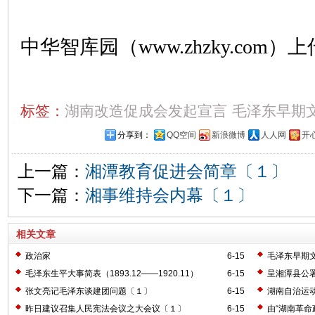
中华智库园（www.zhzky.com）上
标签：
湖南改造促成会发起宣言
毛泽东早期
分享到：
QQ空间
新浪微博
人人网
开
上一篇：
湘潭教育促进会简章〔１〕
下一篇：
湘事维持会内幕〔１〕
相关文章
政治家
6-15
毛泽东早期
毛泽东生平大事简表（1893.12——1920.11）
6-15
呈湘潭县公
张文亮记毛泽东谈建团问题〔１〕
6-15
湖南自治运
昨日建议召集人民宪法会议之大会议〔１〕
6-15
由“湖南革命