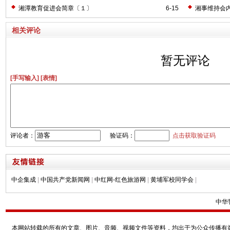
法”以建设“
湘潭教育促进会简章〔１〕
6-15
湘事维持会
相关评论
暂无评论
[手写输入]
[表情]
评论者：
验证码：
点击获取验证码
中企集成
|
中国共产党新闻网
|
中红网-红色旅游网
|
黄埔军校同学会
|
中华
本网站转载的所有的文章、图片、音频、视频文件等资料，均出于为公众传播有益