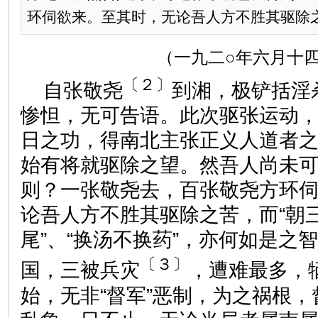
环伺欲来。至其时，无论吾人方不胜其驱除之苦
（一九二○年六月十
〔２〕
自张敬尧
到湘，极铲括淫
惨怛，无可告语。此次驱张运动
日之功，得南北主张正义人道者
始有将就驱除之望。然吾人尚未
则？一张敬尧去，百张敬尧方环
论吾人方不胜其驱除之苦，而“朝三
尾”、“换汤不换药”，亦何如是之
〔３〕
国，三被兵灾
，遭难最多，
始，无非“督军”恶制，为之祸根