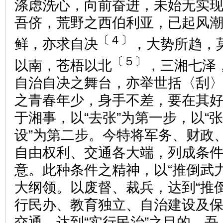
涤虑洗心，向前奋进，未始无实
吾侪，荒野之西伯利亚，已起风
〔４〕
鲜，亦求自决
，大势所趋，
〔５〕
以南，苍梧以北
，三湘七泽
自治自决之舞台，亦举世括〈刮
之青春年少，身手不差，要在其
于湘事，以“去张”为第一步，以“
设”为第二步。今特将军务、财政
自由权利、交通各大端，列成条
意。此种条件之精神，以“推倒武力
大纲领。以废督、裁兵，达到“推
行民办、教育独立、自治建设及
交通，达到“实行民治”之目的。