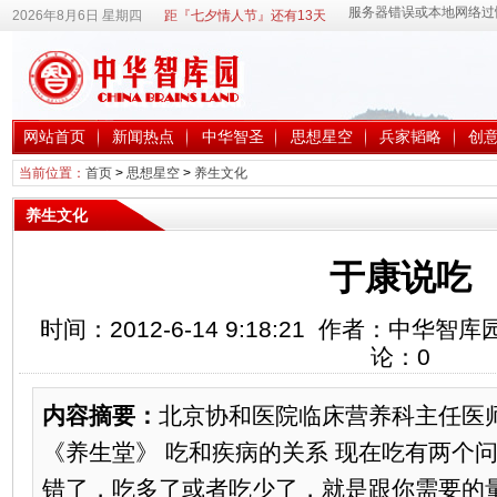
2026年8月6日 星期四
距『七夕情人节』还有13天
网站首页
新闻热点
中华智圣
思想星空
兵家韬略
创
当前位置：
首页
>
思想星空
>
养生文化
养生文化
于康说吃
时间：2012-6-14 9:18:21 作者：中华
论：
0
内容摘要：
北京协和医院临床营养科主任医
《养生堂》 吃和疾病的关系 现在吃有两个问
错了，吃多了或者吃少了，就是跟你需要的量