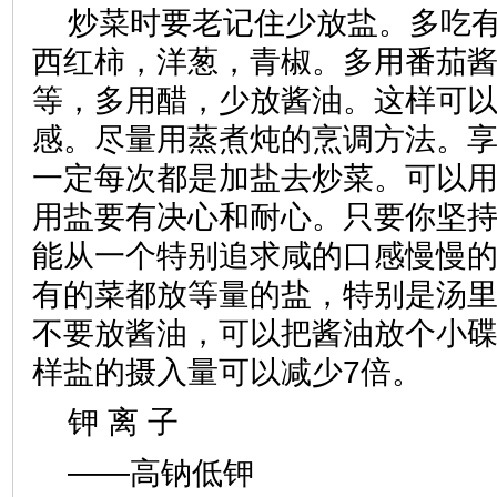
炒菜时要老记住少放盐。多吃
西红柿，洋葱，青椒。多用番茄酱
等，多用醋，少放酱油。这样可
感。尽量用蒸煮炖的烹调方法。
一定每次都是加盐去炒菜。可以
用盐要有决心和耐心。只要你坚持
能从一个特别追求咸的口感慢慢
有的菜都放等量的盐，特别是汤
不要放酱油，可以把酱油放个小
样盐的摄入量可以减少7倍。
钾 离 子
——高钠低钾