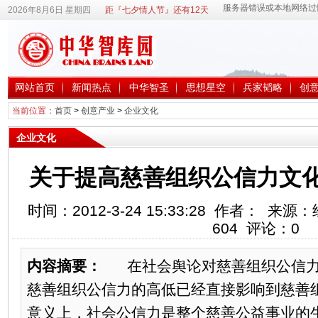
2026年8月6日 星期四
距『七夕情人节』还有12天
网站首页
新闻热点
中华智圣
思想星空
兵家韬略
创
当前位置：
首页
>
创意产业
>
企业文化
企业文化
关于提高慈善组织公信力文
时间：2012-3-24 15:33:28 作者： 
604
评论：
0
内容摘要：
在社会舆论对慈善组织公信力
慈善组织公信力的高低已经直接影响到慈善
意义上，社会公信力是整个慈善公益事业的生