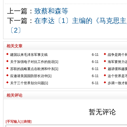
上一篇：
致蔡和森等
下一篇：
在李达〔1〕主编的《马克思
〔2〕
相关文章
建国以来毛泽东军事文稿
6-11
战争是两个和
关于加强电子对抗工作的批语[1]
6-11
海军要努力达
苏联的战略重点在欧洲和中东[1]
6-11
越讲缓和越要
应邀请美国国防部长访华[1]
6-11
这个世界是不
关于三个世界划分问题[1]
6-11
步调一致才能
相关评论
暂无评论
[手写输入]
[表情]