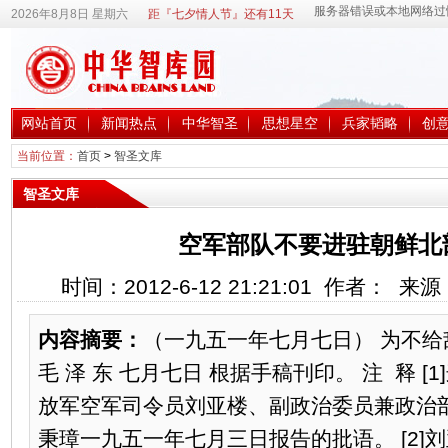
2026年8月8日 星期六
距『七夕情人节』还有11天
网站首页
新闻热点
中华智圣
思想星空
兵家韬略
创
当前位置：
首页
>
智圣文库
智圣文库
空军部队不要进驻朝鲜北部
时间：2012-6-12 21:21:01 作者： 
内容摘要：
（一九五一年七月七日） 为不给敌
毛 泽 东 七月七日 根据手稿刊印。 注 释 
放军空军司令员刘亚楼、副政治委员兼政治
秉璋一九五一年七月三日报告的批语。 [2]