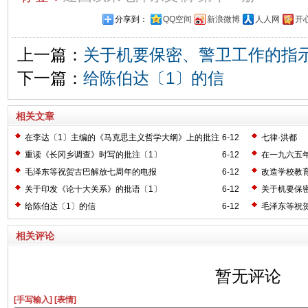
分享到：
QQ空间
新浪微博
人人网
开
上一篇：
关于机要保密、警卫工作的指示
下一篇：
给陈伯达〔1〕的信
相关文章
在李达〔1〕主编的《马克思主义哲学大纲》上的批注
6-12
七律·洪都
〔2〕
重读《长冈乡调查》时写的批注〔1〕
6-12
在一九六五
毛泽东等祝贺古巴解放七周年的电报
6-12
改造学校教
关于印发《论十大关系》的批语〔1〕
6-12
关于机要保
给陈伯达〔1〕的信
6-12
毛泽东等祝
相关评论
暂无评论
[手写输入]
[表情]