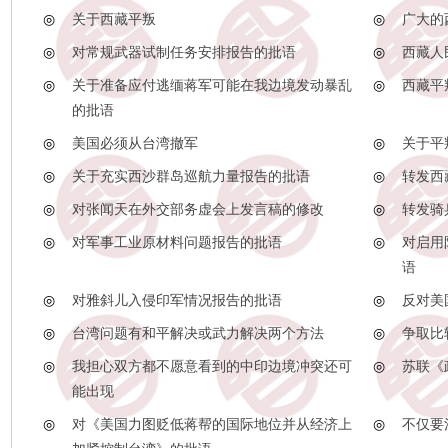
◎
关于西藏平叛
◎
广大的
◎
对常规武器试制任务安排报告的批语
◎
西藏人
◎
关于准备应付逃缅蒋军可能在我边境发动暴乱
◎
西藏平
的批语
◎
美国必须从台湾撤军
◎
关于平
◎
关于充实西沙群岛巡航力量报告的批语
◎
转发西
◎
对张闻天在外交部务虚会上发言稿的修改
◎
转发骑
◎
对军事工业原材料问题报告的批语
◎
对启用
语
◎
对雅斜儿入侵印军情况报告的批语
◎
反对美
◎
台湾问题有和平解决或武力解决两个方法
◎
争取比
◎
我担心双方都不愿意看到的中印边境冲突还可
◎
苏联《
能出现
◎
对《美国力图贬低蒋帮的国际地位并从经济上
◎
不仅要