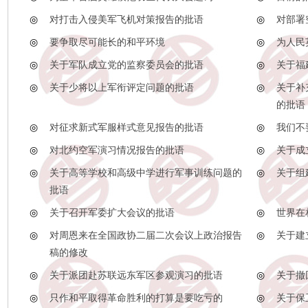
◎
对打击入侵美军飞机对策报告的批语
◎
对部署
◎
要争取尽可能长的和平环境
◎
为人民
◎
关于军队成立党的监察委员会的批语
◎
关于福
◎
关于少将以上军衔评定问题的批语
◎
关于补
的批语
◎
对征求新式军服样式意见报告的批语
◎
我们不
◎
对北约空军演习情况报告的批语
◎
关于成
◎
关于高等学校和高级中学进行军事训练问题的
◎
关于组
批语
◎
关于召开军委扩大会议的批语
◎
世界在
◎
对周恩来在全国政协二届二次会议上政治报告
◎
关于建
稿的修改
◎
关于派团赴苏联远东军区参观演习的批语
◎
关于撤
◎
只作和平取得革命胜利的打算是要吃亏的
◎
关于保