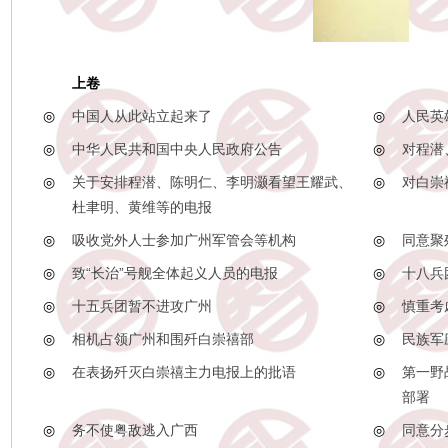
上卷
◎
中国人从此站立起来了
◎
人民英
◎
中华人民共和国中央人民政府公告
◎
对程潜
◎
关于安排程潜、陈明仁、李明灏看望王耀武、
◎
对白崇
杜聿明、黄维等的电报
◎
吸收党外人士参加广州军管会等机构
◎
同意聚
◎
致“长治”号舰全体起义人员的电报
◎
十八兵
◎
十五兵团暂不进攻广州
◎
慎重考
◎
相机占领广州和围歼白崇禧部
◎
民族军
◎
在表扬歼灭白崇禧主力电报上的批语
◎
第一野
部署
◎
务不使粤敌逃入广西
◎
同意分