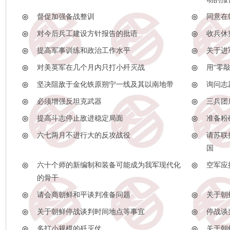
◎
督促加强备战整训
◎
同意在
◎
对今后兵工建设方针报告的批语
◎
收兵休
◎
提高军事训练和政治工作水平
◎
关于进
◎
对美英军在几个月内只打小歼灭战
◎
用“零
◎
坚决阻敌于金化铁原朔宁一线及其以南地带
◎
询问志
◎
必须增强反坦克武器
◎
三兵团
◎
提高斗志停止敌进稳定局面
◎
准备粉
◎
六七两月不进行大的反攻战役
◎
请苏联
国
◎
六十个师的新编制和装备可能成为我军现代化
◎
空军应
的骨干
◎
请会商朝鲜和平谈判准备问题
◎
关于朝
◎
关于朝鲜停战谈判时间地点等事宜
◎
停战谈
◎
多打小规模的歼灭仗
◎
关于朝