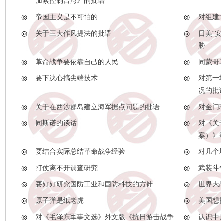
加紧控制台湾》的批语
◎
帝国主义是不可怕的
◎
对组建
◎
关于三大作风提法的批语
◎
日美“
胁
◎
革命战争要依靠自己的人民
◎
同蒙哥
◎
要下决心搞尖端技术
◎
对第一
况的批
◎
关于在西沙群岛建立海军据点问题的批语
◎
对金门
◎
同斯诺的谈话
◎
对《关
案）》
◎
要结合实际总结革命战争经验
◎
对几个
◎
打仗离不开调查研究
◎
武装斗
◎
要好好研究国防工业和国防科技的方针
◎
世界大
◎
原子弹是纸老虎
◎
美国想
◎
对《毛泽东军事文选》外文版《抗日游击战争
◎
认识中