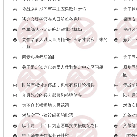
◎
停战谈判期间军事上应采取的对策
◎
关于朝
◎
谈判会场等须在八日前准备完毕
◎
保障安
◎
空军部队不要进驻朝鲜北部机场
◎
停战谈
◎
要作给敌人以大量消耗和歼灭后才能和下来的
◎
撤兵一
打算
◎
同意步兵师新编制
◎
关于同
◎
关于限定谈判代表团人数和划定中立区问题
◎
原则同
区
◎
既然有权讨论停战，也就有权讨论撤兵
◎
停战前
◎
九月战役的兵力部署和粮弹储备
◎
以九月
◎
为革命老根据地人民题词
◎
对敌实
◎
对航空工业建设问题的批语
◎
准备对
◎
以十月二十五日为志愿军抗美援朝纪念日
◎
入藏部
◎
空四师奋勇作战甚好甚慰
◎
目前任