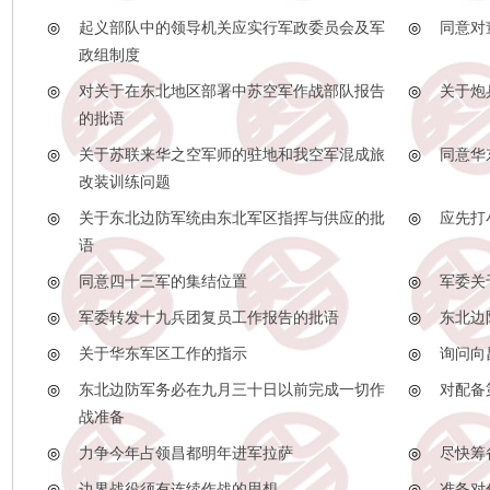
◎
起义部队中的领导机关应实行军政委员会及军
◎
同意对
政组制度
◎
对关于在东北地区部署中苏空军作战部队报告
◎
关于炮
的批语
◎
关于苏联来华之空军师的驻地和我空军混成旅
◎
同意华
改装训练问题
◎
关于东北边防军统由东北军区指挥与供应的批
◎
应先打
语
◎
同意四十三军的集结位置
◎
军委关
◎
军委转发十九兵团复员工作报告的批语
◎
东北边
◎
关于华东军区工作的指示
◎
询问向
◎
东北边防军务必在九月三十日以前完成一切作
◎
对配备
战准备
◎
力争今年占领昌都明年进军拉萨
◎
尽快筹
◎
边界战役须有连续作战的思想
◎
准备对