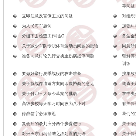
等问题
◎
立即注意反官僚主义的问题
◎
对组织
◎
为人民海军题词
◎
加强斗
◎
分组下去检查工作很好
◎
务达全
◎
关于减少军队专职体育运动员问题的批语
◎
同意所
◎
准备同意讨论先行交换重伤病战俘问题
◎
朝鲜停
训练
◎
要做好举行夏季战役的攻击准备
◎
搜集敌
◎
关于就战俘遣返方案同印度协商的意见
◎
调查美
◎
关于付印三大条令草案的批语
◎
在中央
◎
高级步校每天学习时间改为八小时
◎
有关停
◎
停战签字必须推迟
◎
我们的
◎
复会后的谈判应分两个步骤进行
◎
关于缩
◎
对歼灭东山岛登陆之敌处置的批语
◎
关于停