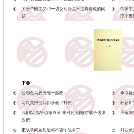
◎
关于帝国主义和一切反动派是不是真老虎的问
◎
帝国主
题
现全民
下卷
◎
台澎金马要统统一起收回
◎
争取群
◎
两次失败使我们学会了打仗
◎
杜勒斯
◎
我们以“战争边缘政策”来对付美国的“战争边缘
◎
美帝国
政策”
◎
把战争问题想透就不害怕战争了
◎
对西藏