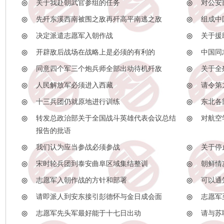
◎
关于我赴朝武官参组的任务
◎
对公安
◎
先歼东溪西南被围之敌再歼高平南逃之敌
◎
组成中
◎
决定派遣志愿军入朝作战
◎
关于援
◎
开辟敌后战场在战略上是必须的有利的
◎
中国同
◎
同意四个军三个炮兵师全部出动待机歼敌
◎
关于全
◎
人民解放军必须进入西藏
◎
请令第
◎
十三兵团仍就原地进行训练
◎
东北各
◎
转发总政治部关于全国战斗英雄代表会议总结
◎
对航空
报告的批语
◎
我们认为应当参战必须参战
◎
关于停
◎
宋时轮兵团到泰安曲阜区域集结整训
◎
朝鲜情
◎
志愿军入朝作战的方针和部署
◎
可以通
◎
请即派人到安东接引彭德怀与金日成会面
◎
志愿军
◎
志愿军先头军最好能于十七日出动
◎
请与苏