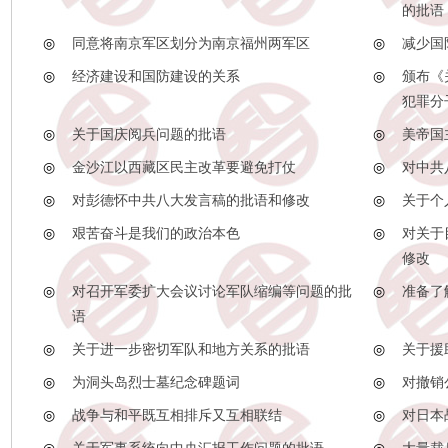
的批语
◎
同意将南京军区划分为南京福州两军区
◎
减少国
◎
经济建设和国防建设的关系
◎
颁布《
犯罪分
◎
关于国庆阅兵问题的批语
◎
美帝国
◎
金沙江以西藏区民主改革要避免打仗
◎
对中共
◎
对彭德怀中共八大发言稿的批语和修改
◎
关于个
◎
艰苦奋斗是我们的政治本色
◎
对关于
修改
◎
对召开军委扩大会议讨论军队缩编等问题的批
◎
准备了
语
◎
关于进一步密切军队和地方关系的批语
◎
关于援
◎
为洞头岛烈士墓纪念碑题词
◎
对撤销
◎
战争与和平既互相排斥又互相联结
◎
对日本