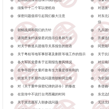
◎
须集中十二个军以便机动
◎
对选派
◎
保密问题值得引起我们极大注意
◎
对东北
信
◎
朝鲜战局和我们的方针
◎
九兵团
◎
请周恩来约谈柴君武指示任务和方法
◎
开展连
◎
对关于铁道兵团领导关系报告的批语
◎
同意陆
◎
关于粤桂等地军事部署及剿匪等项工作的指示
◎
关于抗
◎
各大军区党委务于近期报告整风情况
◎
对云南
◎
在争夺战中大量歼敌有生力量是很有利的
◎
中国必
◎
转发关于长期作战问题致朝鲜同志电
◎
为全国
◎
对《关于重申保密纪律的训令》的修改
◎
务使确
◎
在宣传中不说打台湾西藏的时间
◎
东北边
◎
关于派志愿军入朝参战问题
◎
无法北