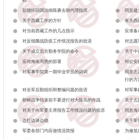
机
◎
彭德怀回国治病陈赓去朝代理指挥
◎
同意建
◎
关于西藏工作的方针
◎
有关西
◎
对当前西藏工作的几点指示
◎
应准备
◎
对反细菌战防疫工作情况报告的批语
◎
对志愿
◎
关于成立后方勤务学院的命令
◎
关于中
◎
应对海南局势的部署
◎
对公安
◎
对军事学院第一期毕业学员的训词
◎
同意志
行的方
◎
对全军后勤组织和整编问题的批语
◎
对军事
◎
朝鲜战争结束前不要进行对大陈岛的作战
◎
关于志
◎
对关于向军委主席报告工作情况问题的批语
◎
同意海
◎
边打边谈边稳
◎
关于军
◎
军委各部门均应做情况简报
◎
为修筑