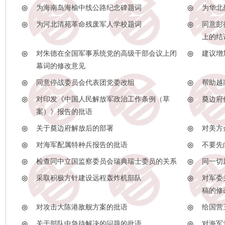
◎
为海南岛海榆中线公路纪念碑题词
◎
为华北
◎
为河北清苑革命残废军人学校题词
◎
同意彭
上的结
◎
对朱德在全国军事系统党的高级干部会议上闭
◎
建议增
幕词的修改意见
◎
同意停战委员会代表团党委改组
◎
帮助越
◎
对印发《中国人民解放军政治工作条例（草
◎
奠边府
案）》报告的批语
◎
关于奠边府解放后的部署
◎
对美方
◎
对海军配属特种兵报告的批语
◎
不要先
◎
检查同中立国监察委员会瑞典瑞士委员的关系
◎
同一切
◎
采取积极方针建设远程轰炸机部队
◎
对军委
稿的修
◎
对攻击大陈港敌舰方案的批语
◎
给国营
◎
关于部队中急待解决的问题的批语
◎
对海军