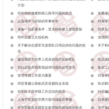
计划
◎
对在朝鲜修建铁路公路等问题的批语
◎
加紧准
◎
认真地学习苏联的军事科学
◎
对海军
◎
准备一切必要条件，坚决粉碎敌人登陆冒险
◎
同意反
◎
明年应建立兵役机构
◎
加强防
◎
关于解决志愿军坑道部队日用品供给问题的批
◎
关于粉
语
◎
建设我军为世界上优良的现代化的军队
◎
给总高
◎
对抗议敌方残害我战俘问题的处理意见
◎
敌军工
◎
管理俘虏工作甚为重要
◎
对发布
◎
同意青藏公路歇武至昌都段走东线
◎
给后勤
◎
对军队干部评级工作总结的批语
◎
纠正偏
◎
上海空军及防空两方面均须提高警惕
◎
抗美援
◎
对空军配合志愿军反敌登陆作战报告的批语
◎
关于揭