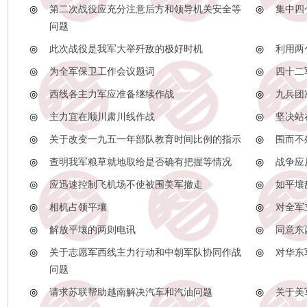
◎
第二次战役应充分注意后方和领导机关安全等
◎
集中四
问题
◎
此次战役是我军大举歼敌的极好时机
◎
利用两
◎
为全军保卫工作会议题词
◎
四十二
◎
西线各主力军应准备继续作战
◎
九兵团
◎
主力宜在顺川肃川线作战
◎
坚决站
◎
关于改变一九五一年部队教育时间比例的指示
◎
围而不
◎
查明我军粮草就地取给是否确有把握等情况
◎
战争应
◎
应迅速控制飞机场不使被围美军撤走
◎
如平壤
◎
相机占领平壤
◎
对全军
◎
解放平壤的两则电讯
◎
同意东
◎
关于志愿军西线主力行动和中朝军队协同作战
◎
对华东
问题
◎
请求苏联帮助越南解决汽车和汽油问题
◎
关于美