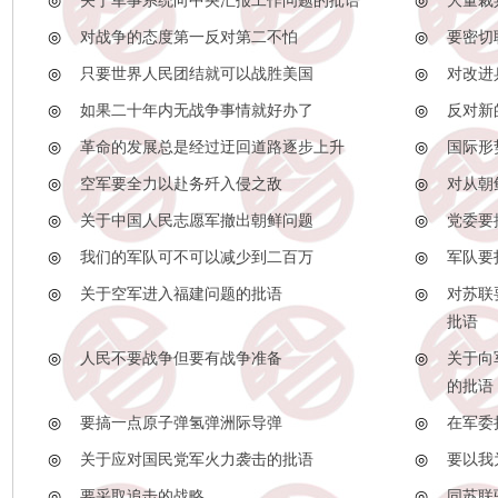
◎
关于军事系统向中央汇报工作问题的批语
◎
大量裁
◎
对战争的态度第一反对第二不怕
◎
要密切
◎
只要世界人民团结就可以战胜美国
◎
对改进
◎
如果二十年内无战争事情就好办了
◎
反对新
◎
革命的发展总是经过迂回道路逐步上升
◎
国际形
◎
空军要全力以赴务歼入侵之敌
◎
对从朝
◎
关于中国人民志愿军撤出朝鲜问题
◎
党委要
◎
我们的军队可不可以减少到二百万
◎
军队要
◎
关于空军进入福建问题的批语
◎
对苏联
批语
◎
人民不要战争但要有战争准备
◎
关于向
的批语
◎
要搞一点原子弹氢弹洲际导弹
◎
在军委
◎
关于应对国民党军火力袭击的批语
◎
要以我
◎
要采取追击的战略
◎
同苏联