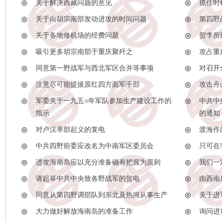
◎
关于解决西藏问题的意见
◎
抓住时
◎
关于向胡宗南部发动进攻的时间问题
◎
第四野
◎
关于各地修机场的经费问题
◎
贺李所
◎
吸引更多胡宗南部于重庆聚歼之
◎
攻占重
◎
同意第一野战军与西北军区合并等事项
◎
对召开
◎
注意尽可能提拔原红四方面军干部
◎
攻击舟
◎
军委关于一九五○年军队参加生产建设工作的
◎
中共中
指示
的通知
◎
对卢汉率部起义的复电
◎
渡海作
◎
中共四野前委应改名为中南军区委员会
◎
只可在
◎
进攻海南岛应以充分准备确有把握为原则
◎
我们一
◎
请起草中共中央致各野战军的贺电
◎
由西南
◎
同意从第四野调部队到东北及热河从事生产
◎
关于进
◎
大力做好解放海南岛的准备工作
◎
询问进