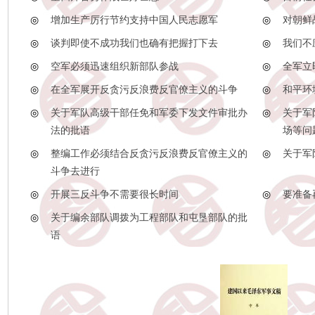
◎
增加生产厉行节约支持中国人民志愿军
◎
对朝鲜
◎
谈判即使不成功我们也确有把握打下去
◎
我们不
◎
空军必须迅速组织新部队参战
◎
全军立
◎
在全军展开反贪污反浪费反官僚主义的斗争
◎
和平环
◎
关于军队高级干部任免和军委下发文件审批办
◎
关于军
法的批语
场等问
◎
整编工作必须结合反贪污反浪费反官僚主义的
◎
关于军
斗争去进行
◎
开展三反斗争不需要很长时间
◎
要准备
◎
关于编余部队调拨为工程部队和屯垦部队的批
语