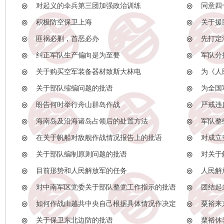
◎
对起义的伞兵第三团加强政治训练
◎
同意四
◎
积极防空保卫上海
◎
关于援
◎
匪祸必剿，首恶必办
◎
先打定
◎
纠正军队生产偏向是为至要
◎
军队分
◎
关于购买空军装备器材致斯大林电
◎
为《人
◎
关于部队缩编问题的批语
◎
为全国
◎
盼告何时举行舟山群岛作战
◎
严戒违
◎
海南岛及沿海诸岛占领后的处置方法
◎
军队整
◎
在关于帆船对敌舰作战情况报告上的批语
◎
对成立
◎
关于部队编制原则问题的批语
◎
对关于
◎
目前形势和人民解放军的任务
◎
人民解
◎
对中南军区党委关于部队整党工作指示的批语
◎
团结起
◎
如何作战由越共中央自己根据具体情况作决定
◎
粟裕来
◎
关于保卫东北边防的批语
◎
粟裕休