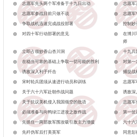
◎
志愿军先头两个军准备于十九日出动
◎
志愿军
◎
志愿军参战目前只做不说
◎
志愿军
◎
争取战机迅速完成战役部署
◎
控制妙
◎
对四十军行动部署的意见
◎
在博川
师
◎
立即占领妙香山杏川洞
◎
十九兵
◎
在稳当可靠的基础上争取一切可能的胜利
◎
对第一
◎
诱敌深入利于歼击
◎
捕捉战
◎
宋时轮兵团须从速进行动员和训练
◎
志愿军
◎
关于六十六军赴朝作战问题
◎
诱敌深
◎
关于抗议美机侵入我国领空的批语
◎
志愿军
◎
必须准备与向鸭绿江进攻之敌作战
◎
第一仗
◎
先抓住一两部敌军围攻吸引敌主力增援
◎
六十六
◎
先歼伪军后打美英军
◎
同意彭