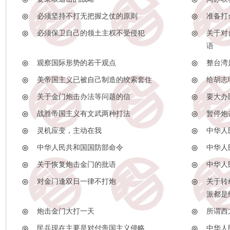
◎
必须坚持不打无把握之仗的原则
◎
准备打
◎
必须保卫自己的领土主权不受侵犯
◎
关于对
语
◎
观察国际形势的若干观点
◎
整台湾
◎
美帝国主义已被自己制造的绞索套住
◎
给胡志
◎
关于金门炮击办法等问题的信
◎
要大办
◎
战胜帝国主义有文武两种打法
◎
暂停炮
◎
灵机应变，主动在我
◎
中华人
◎
中华人民共和国国防部命令
◎
中华人
◎
关于恢复炮击金门的批语
◎
中华人
◎
对金门逢双日一律不打炮
◎
关于转
派都是
◎
炮击金门大打一天
◎
所谓西
◎
民兵现在主要是对付帝国主义侵略
◎
中华人