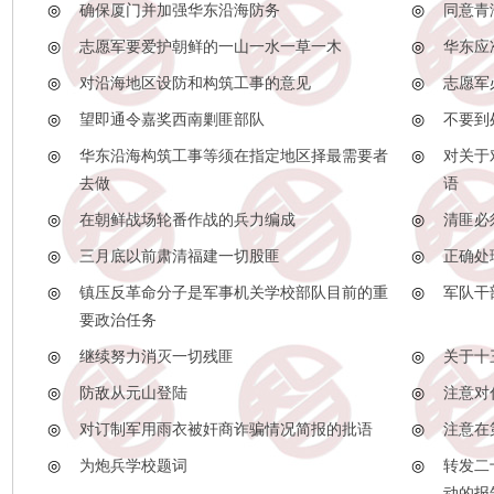
◎
确保厦门并加强华东沿海防务
◎
同意青
◎
志愿军要爱护朝鲜的一山一水一草一木
◎
华东应
◎
对沿海地区设防和构筑工事的意见
◎
志愿军
◎
望即通令嘉奖西南剿匪部队
◎
不要到
◎
华东沿海构筑工事等须在指定地区择最需要者
◎
对关于
去做
语
◎
在朝鲜战场轮番作战的兵力编成
◎
清匪必
◎
三月底以前肃清福建一切股匪
◎
正确处
◎
镇压反革命分子是军事机关学校部队目前的重
◎
军队干
要政治任务
◎
继续努力消灭一切残匪
◎
关于十
◎
防敌从元山登陆
◎
注意对
◎
对订制军用雨衣被奸商诈骗情况简报的批语
◎
注意在
◎
为炮兵学校题词
◎
转发二
动的报