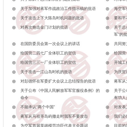
◎
关于加强对蒋军作战政治工作指示稿的批语
◎
海空军
◎
关于攻击上下大陈岛时机问题的批语
◎
要和平
◎
对再次炮击金门计划的批语
◎
关于总
军”的
◎
在国防委员会第一次会议上的讲话
◎
共同努
◎
给国营二四七厂全体职工的贺信
◎
给国营
◎
给国营三三一厂全体职工的贺信
◎
开城工
◎
关于攻击一江山岛时机的批语
◎
为庆贺
◎
对彭德怀在军委扩大会议上总结报告的批语
◎
蒋军从
◎
关于公布《中国人民解放军军官服役条例》的
◎
关于公
命令
有功人
◎
不能承认“两个中国”
◎
对发表
◎
蒋军从马祖等岛屿撤走时我军不要攻击
◎
我们必
◎
为空军首届英雄模范功臣代表大会题词
◎
目前的