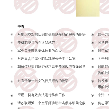
中卷
◎
对组织空军部队到朝鲜战场作战的报告的批语
◎
四十万
◎
美机犯境目的在迫我就范
◎
同意把
◎
军委关于部队集体转业的命令
◎
对空军
◎
对严重贪污腐化犯法乱纪分子不得姑宽
◎
关于纠
◎
朝鲜停战谈判能否成功系于美国政府有无诚意
◎
对朝鲜
告的批
◎
对宣传第一批女飞行员报告的批语
◎
转发华
示的批
◎
应用一切有效办法进行防疫工作
◎
京津一
◎
请苏联增派一个空军师协助拦击散布细菌之敌
◎
仿志愿