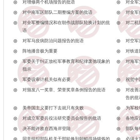
◎
对增修两个机场报告的批语
◎
对全军
◎
对中南军区部队二期整编方案的批语
◎
对全军
◎
对全军整编情况和在朝作战部队轮换计划的批
◎
对二机
语
◎
对军马疫病防治问题报告的批语
◎
对空军
◎
阵地播音极为重要
◎
对铁道
◎
军委关于纠正放松军事教育和纪律废弛现象的
◎
对海军
指示
◎
军委设审计机关似有必要
◎
祝贺中
◎
对颁发八一奖章、荣誉奖章条例报告的批语
◎
对改善
告的批
◎
美帝国主义要打下去就只有失败
◎
为军校
◎
对成立军委兵役法研究委员会报告的批语
◎
各地应
◎
决不能许敌在西海岸登陆
◎
部队每
◎
同意组织部队机关干部轮换到朝鲜战场锻炼的
◎
必须火