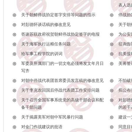
表人选
◎
关于朝鲜停战协定签字安排等问题的指示
◎
停战协
◎
对彭德怀谈话稿的修改意见
◎
关于朝
◎
答谢苏联政府祝贺朝鲜停战协定签字的电报
◎
为公安
◎
关于海军执行运粮任务问题
◎
征询告
◎
给军事工程学院的训词
◎
抗美援
◎
军委及所属部门的一切文电必须将发文年月日
◎
美蒋签
写齐
◎
对朝中停战代表团首席委员发言稿的修改意见
◎
不怕破
◎
关于李克农回国后停战代表团工作安排问题
◎
拟公布
◎
关于召开全国军事系统党的高级干部会议和配
◎
对彭德
备干部问题
的若干
◎
关于揭露美军对朝中军民暴行问题
◎
建设一
◎
对金门作战建议的批语
◎
同意目