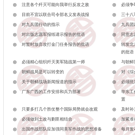
◎
注意各个歼灭可能向我举行反攻之敌
◎
必须争
◎
目前不宜以联合司令部名义发表战报
◎
三十八
◎
对九兵团行动的指示
◎
九兵团
◎
对出版志愿军报纸请示报告的批语
◎
同意志
◎
对暂时放弃攻打金门任务报告的批语
◎
转发北
的批语
◎
必须精心组织歼灭美军陆战第一师
◎
与朝鲜
◎
朝鲜战局是可以转变的
◎
对《综
◎
关于朝鲜战场新闻报道的指示
◎
必须统
◎
广东广西的工作安排和兵力部署
◎
华东工
置
◎
只要多打几个胜仗整个国际局势就会改观
◎
及时补
◎
必须做到土改与剿匪相结合
◎
加紧准
◎
出国作战部队应加强同美军作战的思想准备
◎
每月发