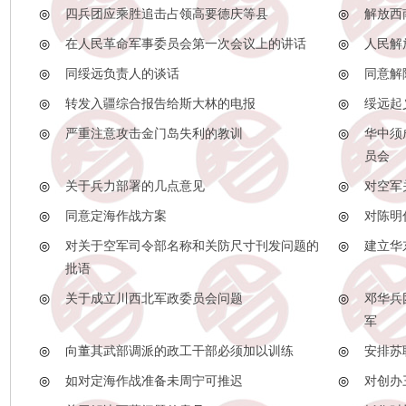
◎
四兵团应乘胜追击占领高要德庆等县
◎
解放西
◎
在人民革命军事委员会第一次会议上的讲话
◎
人民解
◎
同绥远负责人的谈话
◎
同意解
◎
转发入疆综合报告给斯大林的电报
◎
绥远起
◎
严重注意攻击金门岛失利的教训
◎
华中须
员会
◎
关于兵力部署的几点意见
◎
对空军
◎
同意定海作战方案
◎
对陈明
◎
对关于空军司令部名称和关防尺寸刊发问题的
◎
建立华
批语
◎
关于成立川西北军政委员会问题
◎
邓华兵
军
◎
向董其武部调派的政工干部必须加以训练
◎
安排苏
◎
如对定海作战准备未周宁可推迟
◎
对创办