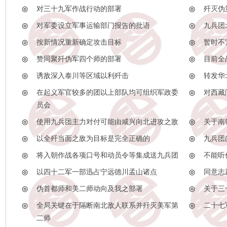
◎
对三十九军作战行动的部署
◎
歼灭伪
◎
对军委设立军事运输部门报告的批语
◎
九兵团
◎
按新情况重新确定攻击目标
◎
暂时不
◎
赞同聚歼伪军四个师的部署
◎
目前全
◎
诱敌深入泰川等区域以利歼击
◎
转发华
◎
在起义军官较多的团以上部队均可组织军政委
◎
对西藏
员会
◎
使用九兵团主力对付可能由咸兴向北进攻之敌
◎
关于南
◎
以全歼当面之敌为目标是完全正确的
◎
九兵团
◎
将入朝作战各项口号和动员令等集成送九兵团
◎
不能听
◎
以四十二军一部迅占宁远德川孟山诸点
◎
同意志
◎
伪首都师和美二师动向及我之部署
◎
关于三
◎
全局关键在于隔断南北敌人联系并歼灭美军第
◎
二十七
二师