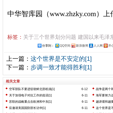
中华智库园（www.zhzky.com）上
标签：
关于三个世界划分问题
建国以来毛泽
分享到：
QQ空间
新浪微博
人人网
开
上一篇：
这个世界是不安定的[1]
下一篇：
步调一致才能得胜利[1]
相关文章
空军部队不要进驻朝鲜北部机场[1]
6-12
战争是两个和
关于加强电子对抗工作的批语[1]
6-11
海军要努力达
苏联的战略重点在欧洲和中东[1]
6-11
越讲缓和越要
应邀请美国国防部长访华[1]
6-11
这个世界是不