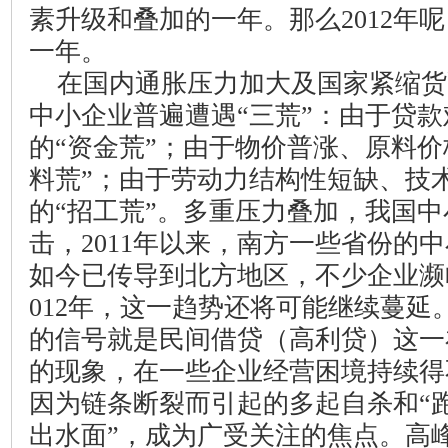
素升级和叠加的一年。那么
2012
年呢
一年。
在国内通胀压力加大及国家紧缩货
中小企业普遍遭遇“三荒”：由于贷
的“资金荒”；由于物价普涨、原料价
料荒”；由于劳动力结构性短缺、技
的“招工荒”。多重压力叠加，我国
击，
2011
年以来，南方一些省份的中
如今已传导到北方地区，不少企业濒
012
年，这一趋势还将可能继续蔓延
的信号就是民间借贷（高利贷）这一
的现象，在一些企业经营困境持续得
因为链条断裂而引起的多起自杀和“跑
出水面”，成为广受关注的焦点。高