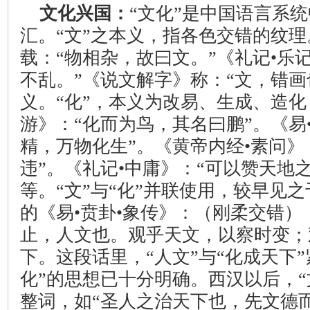
文化兴国：
“文化”是中国语言系
汇。“文”之本义，指各色交错的纹理
载：“物相杂，故曰文。”《礼记•乐
不乱。”《说文解字》称：“文，错画
义。“化”，本义为改易、生成、造化
游》：“化而为鸟，其名曰鹏”。《易
精，万物化生”。《黄帝内经•素问》
违”。《礼记•中庸》：“可以赞天地
等。“文”与“化”并联使用，较早见
的《易•贲卦•象传》：（刚柔交错）
止，人文也。观乎天文，以察时变；
下。这段话里，“人文”与“化成天下
化”的思想已十分明确。西汉以后，“
整词，如“圣人之治天下也，先文德