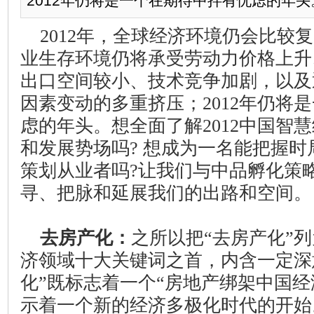
2012年仍将是一个在期待中拌有忧虑的年头。想
2012
年，全球经济环境仍会比较复
业生存环境仍将承受劳动力价格上升
出口空间较小、技术竞争加剧，以及
因素变动的多重挤压；
2012
年仍将是
虑的年头。想全面了解
2012
中国智慧
和发展势场吗
?
想成为一名能把握时
策划从业者吗
?
让我们与中品孵化策
寻、把脉和延展我们的出路和空间。
去房产化：
之所以把“去房产化”列
济领域十大关键词之首，内含一定深
化”既标志着一个“房地产绑架中国经
示着一个新的经济多极化时代的开始