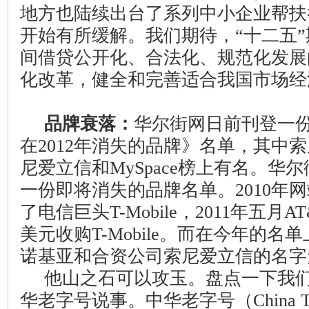
地方也陆续出台了系列中小企业帮扶
开始有所缓解。我们期待，“十二五
间借贷公开化、合法化、规范化发展
化改革，健全和完善适合我国市场经
品牌衰落：
华尔街网日前刊登一
在
2012
年消失的品牌》名单，其中索
尼爱立信和
MySpace
榜上有名。华尔
一份即将消失的品牌名单。
2010
年网
了电信巨头
T-Mobile
，
2011
年五月
AT
美元收购
T-Mobile
。而在今年的名单
诺基亚和合资公司索尼爱立信的名字
他山之石可以攻玉。盘点一下我
华老字号说事。中华老字号（
China 