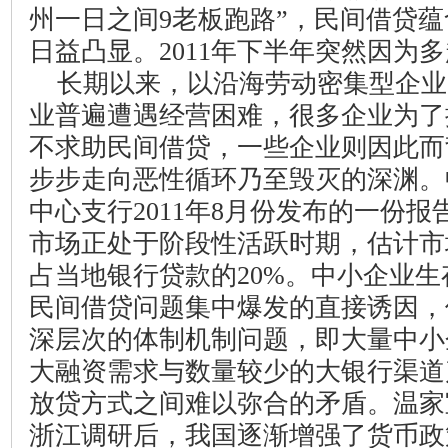
州一日之间
9
老板跑路”，民间借贷
日益凸显。
2011
年下半年突然因为多
长期以来，以沿海劳动密集型企业
业普遍遭遇经营困难，很多企业为了
不求助民间借贷，一些企业则因此而
步步走向恶性循环乃至毁灭的深渊。
中心支行
2011
年
8
月份发布的一份报
市场正处于阶段性活跃时期，估计市
占当地银行贷款的
20%
。中小企业生
民间借贷问题集中爆发的直接诱因，
深层次的体制机制问题，即大量中小
大融资需求与数量较少的大银行渠道
放贷方式之间难以弥合的矛盾。温家
浙江调研后，我国逐渐增强了货币政