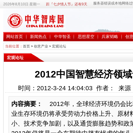
2026年8月10日 星期一
距『七夕情人节』还有9天
网站首页
新闻热点
中华智圣
思想星空
兵家韬略
创
当前位置：
首页
>
创意产业
>
宏观论坛
宏观论坛
2012中国智慧经济领
时间：2012-3-24 14:04:03 作者： 
内容摘要：
2012年，全球经济环境仍会比
业生存环境仍将承受劳动力价格上升、原材
小、技术竞争加剧，以及通货膨胀趋势和政