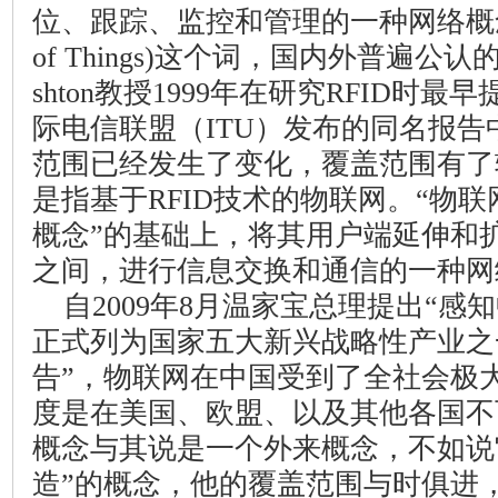
位、跟踪、监控和管理的一种网络概
of Things)
这个词，国内外普遍公认
shton
教授
1999
年在研究
RFID
时最早
际电信联盟（
ITU
）发布的同名报告
范围已经发生了变化，覆盖范围有了
是指基于
RFID
技术的物联网。“物联
概念”的基础上，将其用户端延伸和
之间，进行信息交换和通信的一种网
自
2009
年
8
月温家宝总理提出“感知
正式列为国家五大新兴战略性产业之
告”，物联网在中国受到了全社会极
度是在美国、欧盟、以及其他各国不
概念与其说是一个外来概念，不如说
造”的概念，他的覆盖范围与时俱进