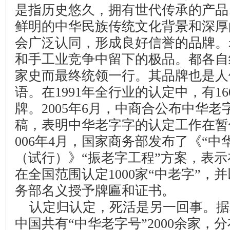
是指历史悠久，拥有世代传承的产品
鲜明的中华民族传统文化背景和深厚
会广泛认同，形成良好信誉的品牌。
和手工业竞争中留下的极品。都各自
家史而最终统领一行。其品牌也是人
语。在
1991
年全行业的认定中，有
16
牌。
2005
年
6
月，中商合公布中华老
稿，表明中华老字字的认定工作在暂
006
年
4
月，国家商务部发布了《“中
（试行）》“振老字工程”方案，表示
在全国范围认定
1000
家“中老字”，
务部名义授予牌匾和证书。
认定归认定，死活是另一回事。据
中国共有“中华老字号”
2000
余家，分