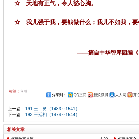
☆ 天地有正气，令人豁心胸。
☆ 我儿强于我，要钱做什么；我儿不如我，要
——摘自中华智库园编《
标签：
何瑭
分享到：
QQ空间
新浪微博
人人网
开
上一篇：
191 王 艮（1483～1541）
下一篇：
193 王廷相（1474～1544）
相关文章