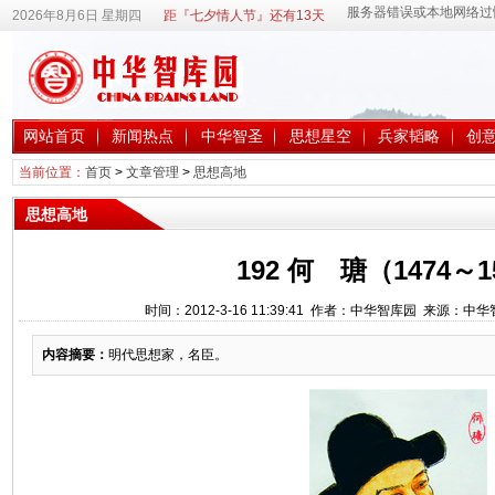
2026年8月6日 星期四
距『七夕情人节』还有13天
网站首页
新闻热点
中华智圣
思想星空
兵家韬略
创
当前位置：
首页
>
文章管理
>
思想高地
思想高地
192 何 瑭（1474～1
时间：2012-3-16 11:39:41 作者：中华智库园 来源：中
内容摘要：
明代思想家，名臣。