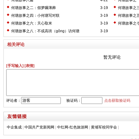
何瑭故事八篇
4-22
何瑭故事之
何瑭故事之二：假梦嘱薄葬
3-19
何瑭故事之
何瑭故事之四：小何瑭写对联
3-19
何瑭故事之
何瑭故事之六：天心取米
3-19
何瑭故事之
何瑭故事之八：不或高珙（gǒng）访何瑭
3-19
相关评论
暂无评论
[手写输入]
[表情]
评论者：
验证码：
点击获取验证码
中企集成
|
中国共产党新闻网
|
中红网-红色旅游网
|
黄埔军校同学会
|