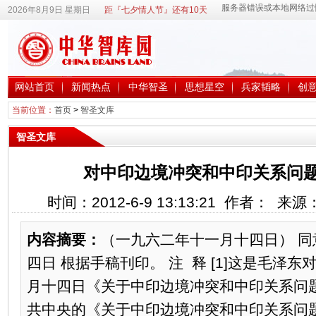
2026年8月9日 星期日
距『七夕情人节』还有10天
网站首页
新闻热点
中华智圣
思想星空
兵家韬略
创
当前位置：
首页
>
智圣文库
智圣文库
对中印边境冲突和中印关系问题
时间：2012-6-9 13:13:21 作者： 来
内容摘要：
（一九六二年十一月十四日） 同意。
四日 根据手稿刊印。 注 释 [1]这是毛泽
月十四日《关于中印边境冲突和中印关系问题的
共中央的《关于中印边境冲突和中印关系问