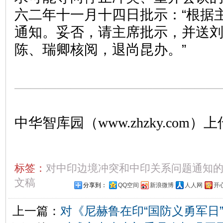
六二年十一月十四日批示：“根据
通知。妥否，请主席批示，并送
陈、瑞卿核阅，退尚昆办。”
中华智库园（www.zhzky.com）上
标签：
对中印边境冲突和中印关系问题通知
文稿
分享到：
QQ空间
新浪微博
人人网
开
上一篇：
对《尼赫鲁在印“国防义勇军日”