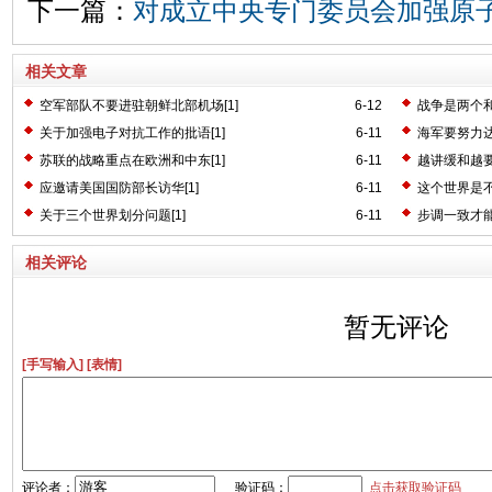
下一篇：
对成立中央专门委员会加强原子
相关文章
空军部队不要进驻朝鲜北部机场[1]
6-12
战争是两个和
关于加强电子对抗工作的批语[1]
6-11
海军要努力达
苏联的战略重点在欧洲和中东[1]
6-11
越讲缓和越要
应邀请美国国防部长访华[1]
6-11
这个世界是不
关于三个世界划分问题[1]
6-11
步调一致才能
相关评论
暂无评论
[手写输入]
[表情]
评论者：
验证码：
点击获取验证码