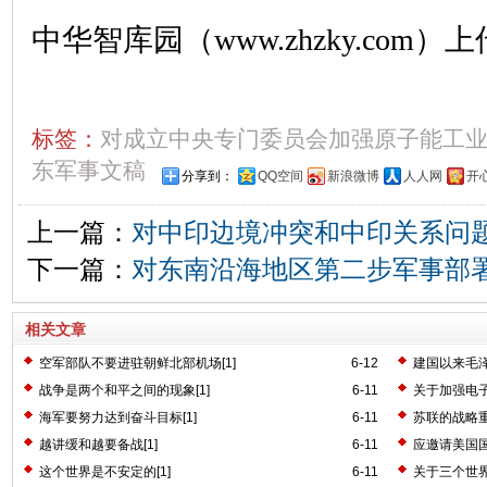
中华智库园（www.zhzky.com）上
标签：
对成立中央专门委员会加强原子能工
东军事文稿
分享到：
QQ空间
新浪微博
人人网
开
上一篇：
对中印边境冲突和中印关系问题
下一篇：
对东南沿海地区第二步军事部署
相关文章
空军部队不要进驻朝鲜北部机场[1]
6-12
建国以来毛
战争是两个和平之间的现象[1]
6-11
关于加强电子
海军要努力达到奋斗目标[1]
6-11
苏联的战略重
越讲缓和越要备战[1]
6-11
应邀请美国国
这个世界是不安定的[1]
6-11
关于三个世界