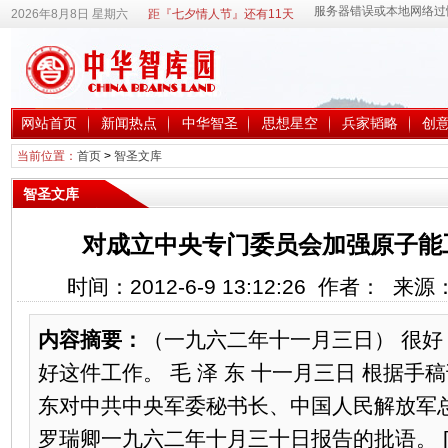
2026年8月8日 星期六
距『七夕情人节』还有11天
网站首页
新闻热点
中华智圣
思想星空
兵家韬略
创
当前位置：
首页
>
智圣文库
智圣文库
对成立中央专门委员会加强原子能工
时间：2012-6-9 13:12:26 作者： 来
内容摘要：
（一九六二年十一月三日） 很好，
好这件工作。 毛 泽 东 十一月三日 根据手稿刊
东对中共中央军委秘书长、中国人民解放军
罗瑞卿一九六二年十月三十日报告的批语。 [