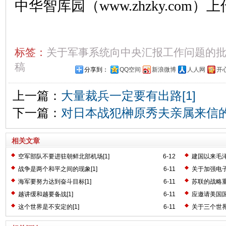
中华智库园（www.zhzky.com）上
标签：
关于军事系统向中央汇报工作问题的
稿
分享到：
QQ空间
新浪微博
人人网
开
上一篇：
大量裁兵一定要有出路[1]
下一篇：
对日本战犯榊原秀夫亲属来信的批
相关文章
空军部队不要进驻朝鲜北部机场[1]
6-12
建国以来毛
战争是两个和平之间的现象[1]
6-11
关于加强电子
海军要努力达到奋斗目标[1]
6-11
苏联的战略重
越讲缓和越要备战[1]
6-11
应邀请美国国
这个世界是不安定的[1]
6-11
关于三个世界