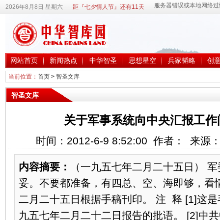
2026年8月8日 星期六
距『七夕情人节』还有11天
网站首页
新闻热点
中华智圣
思想星空
兵家韬略
创
当前位置：
首页
>
智圣文库
智圣文库
关于军事系统向中央汇报工作问
时间：2012-6-9 8:52:00 作者： 来
内容摘要：
（一九五七年二月二十五日） 
妥。不要都准备，有四总、空、海即够，看情
二月二十五日根据手稿刊印。 注 释 [1]
九五七年二月二十二日报告的批语。 [2]中