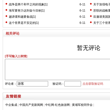
战争是两个和平之间的现象[1]
6-11
关于加强电子
海军要努力达到奋斗目标[1]
6-11
苏联的战略重
越讲缓和越要备战[1]
6-11
应邀请美国国
这个世界是不安定的[1]
6-11
关于三个世界
相关评论
暂无评论
[手写输入]
[表情]
评论者：
验证码：
点击获取验证码
中企集成
|
中国共产党新闻网
|
中红网-红色旅游网
|
黄埔军校同学会
|