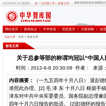
2026年8月7日 星期五
距『七夕情人节』还有12天
网站首页
新闻热点
中华智圣
思想星空
兵家韬略
创
当前位置：
首页
>
智圣文库
智圣文库
关于总参等部的称谓均冠以“中国人民
时间：2012-6-8 20:30:09 作者： 来
内容摘要：
（一九五四年十月八日） 退彭
准照此办理。[2] 毛 泽 东 十月八日 根据手稿
泽东对中共中央军委委员、国务院副总理兼
四年十月六日报告的批语。 [2]彭德怀的报