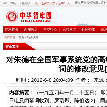
2026年8月6日 星期四
距『七夕情人节』还有13天
网站首页
新闻热点
中华智圣
思想星空
兵家韬略
创
当前位置：
首页
>
智圣文库
智圣文库
对朱德在全国军事系统党的高
词的修改意见[
时间：2012-6-8 20:04:09 作者： 来
内容摘要：
（一九五四年一月二十五日） 即
日电及闭幕词收到。罗瑞卿、陈伯达[2]二