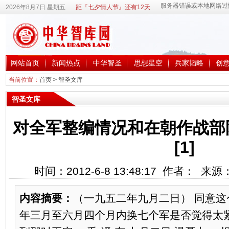
2026年8月7日 星期五
距『七夕情人节』还有12天
网站首页
新闻热点
中华智圣
思想星空
兵家韬略
创
当前位置：
首页
>
智圣文库
智圣文库
对全军整编情况和在朝作战部
[1]
时间：2012-6-8 13:48:17 作者： 来
内容摘要：
（一九五二年九月二日） 同意这个
年三月至六月四个月内换七个军是否觉得太